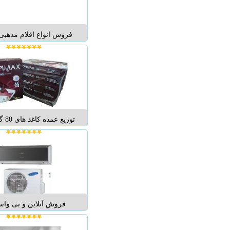
فروش انواع اقلام مذهبی
طلبگی انواع نرم افزار ا
روحانی و........
توزیع
لیزری خورده کره ای ،چین
کمترین قیمت ..
فروش آنلاین و بی واس
کولرگازی اسپلیت دوتکه د
ای و ایستاده از معتبرترین 