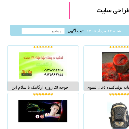
شنبه ۱۷ مرداد ۱۴۰۵ |
ثبت آگهی
انه تولیدکننده ذغال لیموی
جوجه 28 روزه ارگانیک با سلام این
ان(میناریا به مناسبت فرا
مرکز خود را متعهد و متضمن که
زمحصولات خودراباقیمتی
جوجه ها پس از تولد بصورت کاملا
ی به عمده فروشان محترم
طبیعی و بدون استفاده از داروهای
پخش ذغال تهران کرج
مکمل رشد در مرغداری پرورش می
ای مجاور عرضه میدارد
یابند و همچنین در طول دوره رشد از
بد...
هیچ گونه ...