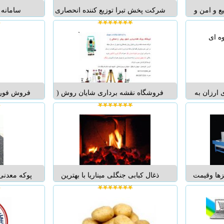
ع و امن و
شرکت پخش تبرا توزیع کننده انحصاری
سامانه 
ع محصولات
محصولات پوشک کامل کودک پرشیا و
. انواع
نستا بیبی ، دستمال کاغذی و دستمال
 ترشی جات،
مرطوب جهت خرید عمده با تخفیفات
، نان های
خاص وهزینه حمل رایگان با ما تماس
 دسر،ت...
بگیرید. ادرس : سه راه خرمشهر- قبل
...
ارزان به
فروشگاه نقشه برداری شایان روش (
فروش فوری 
..
اصلانی )...
بهترین برن
متنوع به صو
ق
زها وقیمت
ذغال کبابی جنگلی میناریا با بهترین
پوکه معدنی
کیفیت در تناژبالای دوتن به بالا به
عباس فعله
صورت عمده کیلویی 1200تومان
برای هموطن
09120238603 زندی 09120238603
معدنی قروه
زندی 02176214876 ابراهیمی ...
بادامی نخو