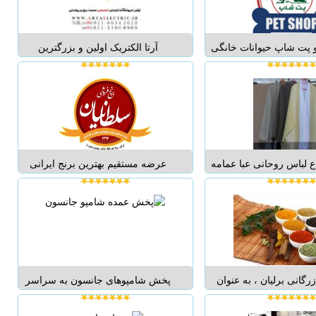
ف سازی وبلوک زنی لطفا
مواد غذایی و بهداشتی در شمال کشور
برای...
ب...
 پت شاپ حیوانات خانگی
آرتا الکتریک اولین و بزرگترین
دامپزشکی درین کاملترین
فروشگاه اینترنتی تخصصی صنعت
 لوازم حیوانات خانگی
برق و روشنایی کشور با متنوع ترین
پرند و پرندگان زینتی
محصولات تضمین کیفیت ، بهترین
برترین برندهای جهانی و با
قیمت و ارسال سریع به سراسر کشور
رین محصولات حیوانات
تکفروشی و عمده فروشی با
خانگ...
مناسب...
 لباس روحانی عبا عمامه
عرضه مستقیم بهترین برنج ایرانی
قبا و.... با 20 درصد تخفیف فروشگاه
ازشالیکاران گیلان ومازندران وگلستان
ناپا...
به سراسرکشوروجهان فروش نقدی
است تلفن دفترفروش: 017-
32176786 09129419575 ...
گانی برلیان ، به عنوان
پخش شامپوهای جانسون به سراسر
الین صنایع غذایی کشور
کشور فروش عمده شامپوهای جانسون
 را جهت تامین مواد اولیه
200 میل و 300 میل به سراسر کشور