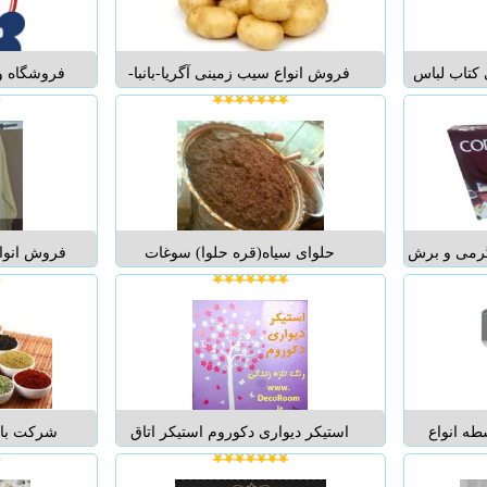
شیب بندی ک
 کتاب لباس
فروش انواع سیب زمینی آگریا-بانبا-
فروشگاه و
نواع لباس
اسپریت-سانته جلی و ..... بهترین نوع
بیمارستان 
.
سیب زمینی راباکمترین قیمت از ما
مرکز فروش
بخواهید. ...
سگ گربه 
جوندگان با 
کیفیت ت
 عمده کاغذ های 80 گرمی و برش
حلوای سیاه(قره حلوا) سوغات
فروش انواع
ی و هندی با
مخصوص استان اردبیل حلوای سیاه
.
سوغاتی مخصوص اردبیل که بصورت
سنتی و در دیگهایی به نام تیان پخت
میگردد و بعنوان غذای مقوی مورد
استفاده میباشد حلوای سیاه با داشتن
خاصیت درمان...
طه انواع
استیکر دیواری دکوروم استیکر اتاق
شرکت بازر
یواری پنجره
کودک ...
یکی از فع
برندها مانند
آمادگی خود