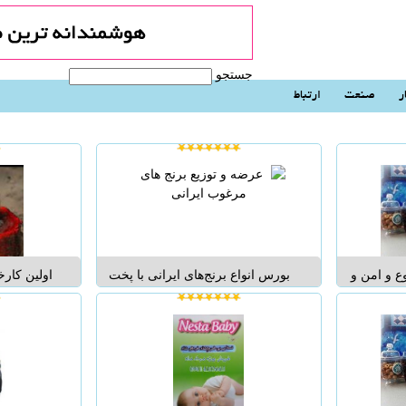
جستجو
ر
صنعت
ارتباط
ع و امن و
بورس انواع برنج‌های ایرانی با پخت
اولین کارخ
ع محصولات
عالی و با نازلترین قیمت شامل طارم
صادراتی ایر
. در این
محلی طارم فریدونکنار طارم هاشمی
رسیدن نورو
گی از قبیل
دمسیاه استخوانی برنج‌های پر محصول
باورنکردن
ات صبحانه،
شیرودی و نیمه برنج بر...
ومراکز
 و ...
وشهرستانه