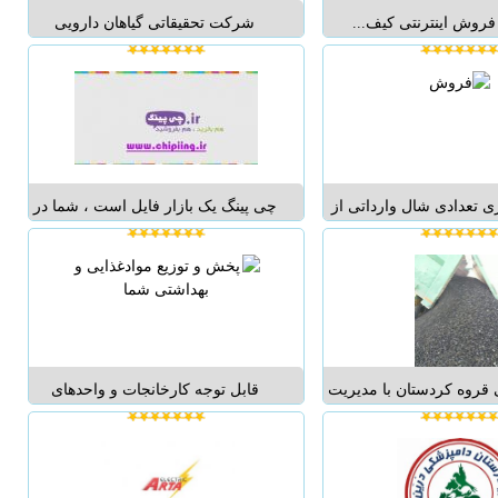
فروش اینترنتی کیف...
شرکت تحقیقاتی گیاهان دارویی
بوستان یزد برخلاف روش‌های درمانی
طب نوین که فقط بر تاثیر عوامل
ارثی و هورمونی تکیه دارد عوامل
خارجی مانند الودگی هوا و کمبود
بعضی از یونها در ساقه مو از عوامل
ر...
تعدادی شال وارداتی از
چی پینگ یک بازار فایل است ، شما در
دهای ترک با رنگ بندی های
چی پینگ هم مصرف کننده ، هم
رت عمده و یکجا با بهترین
فروشنده و هم خریدار هستید. در چی
یمت و کیفیت...
پینگ بدون محدودیت می توانید فایل
های خودتان را با دیگر کاربران به
اشتراک بگذارید ، یعنی می توانید
فروش...
 قروه کردستان با مدیریت
قابل توجه کارخانجات و واحدهای
 گری آماده خدمات دهی
تولیدی مواد غذایی و بهداشتی: یک
نان گرامی می باشد پوکه
شرکت پخش مواد غذایی و بهداشتی
 سبک وارزان در سایزهای
واقع در شمال کشور با امکانات وسیع ،
دی عدسی و ماسه ای برای
آمادگی خود را جهت پخش و توزیع