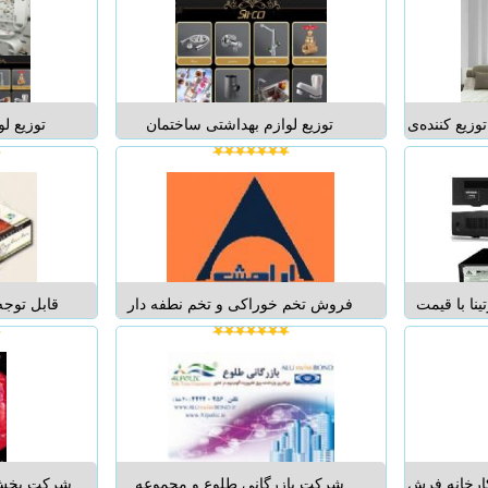
 جی گری
کارخانه 
ب رایگان...
مراکز 
محصولات :
وزیع کننده‌ی
توزیع لوازم بهداشتی ساختمان
توزیع ل
دی قابل
شیرآلات،روشویی کابینتی،چینی آلات
شیرآلات،رو
 با طرح و
بهداشتی ، وان و جکوزی ، هودو سینک
بهداشتی ، 
ها کافیست
و گاز ، علم یونیکا ،پنل دوش ، فلاش
و گاز ، عل
...
تانک ، لوازم سرویس بهداشتی و حمام
تانک ، لوا
،اکسسوری ، سطل و برس ، تجهیزا...
،اکسسوری ،
ا با قیمت
فروش تخم خوراکی و تخم نطفه دار
قابل توجه
تى تعویض محل
بلدرچینفروش جوجه یک روزه
غذایی-عم
خود را از
بلدرچین...
فروشگاه ها
 کنید کاملا
درهمه وزن 
ز ٧٠ مدل انواع دوربین-
در سراس
 تل...
تهران (هر 
رخانه فرش
شرکت بازرگانی طلوع و مجموعه
شرکت پخش ت