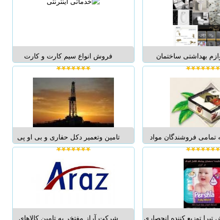
جات صنایع غذایی و سایر
شماره تماس : 09375450505...
مصرف اعلام می دارد
 پودر خردل کانادایی کد
103 پودر ...
وازم بهداشتی ساختمان
فروش انواع سیم کارت و کارت
شویی کابینتی،چینی آلات
شارژ...
وان و جکوزی ، هودو سینک
م یونیکا ،پنل دوش ، فلاش
زم سرویس بهداشتی و حمام
 سطل و برس ، تجهیزا...
 تمامی فروشندگان مواد
تامین وتعمیر دکل حفاری و بی او پی
ده فروش ها-سوپرها و
U S A Made Drilling Rig fire urgent
 و...... فروش چای محمود
Sale تامین مته های اروپائی ,امریکائی
ها با قیمت بسیار مناسب
supply of Potassium Chloride (KCL)
ر کشور و به خصوص در
used by all oil well drilling companies
تعداد سفارش پذیرفته می
buyer...
شود.) ا...
برا توزیع کننده انحصاری
شرکت آراز مفتخر به تامین کالاهای