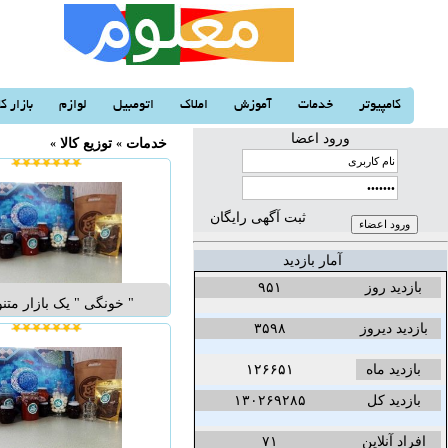
کامپیوتر
خدمات
آموزش
املاک
اتومبیل
لوازم
بازار کا
ورود اعضا
خدمات
«
توزیع كالا
«
ثبت آگهی رایگان
آمار بازدید
بازدید روز
۹۵۱
" خونگی " یک بازار متنو
آنلاین برای خرید انوا
بازدید دیروز
۳۵۹۸
خانگی و دست ساز است
بازدید ماه
۱۲۶۶۵۱
سایت انواع محصولات خان
ترشی جات، مربا و ملزوم
بازدید کل
۱۳۰۲۶۹۲۸۵
نان های طعم دار، کیک
افراد آنلاین
۷۱