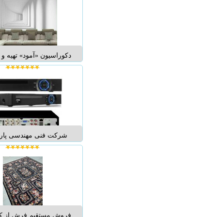
اوجنرال سامسونگ ال
هایسنس و.... به همراه نص
دکوراسیون «آمود» تهیه و ت
انواع پوسترهای سه بع
شستشو پوسترهای دیواری
ابعاد « دلخواه » شما تن
مراحل زیر را طی 
شركت فنى مهندسى پارتين
عمده و ٣ سال گاران
کار ، منزل ، باغ و ویلا 
موبایل خود ببینید و کنترل
رایگان. بیش ا
انتقال تصویر بر روى
فروش مستقیم فرش از کا