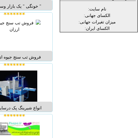
" خونگی " یک بازار وسی
نام سایت:
آنلاین برای خرید انوا
الکسای جهانی:
خانگی و دست ساز است
میزان تغیرات جهانی:
محصولات خانگی از قبیل
الکسای ایران:
مربا و ملزومات صبحانه
طعم دار، کیک و شیرینی،
فروش تب سنج جیوه ای 
مقدار نا محدود.
انواع شیرینگ پک درسای
های مختلف ...