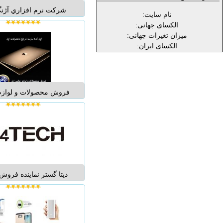
شرکت نرم افزاري آژنگ
نام سایت:
زمينه واردات و فروش ان
الکسای جهانی:
جانبي کامپيوتر و موبايل 
میزان تغیرات جهانی:
متفرقه مانند ماوس، کيب
الکسای ایران:
هندزفري، قاب و کاور، شا
کابل و ... در سراسر کشو
...
فروش محصولات و لوازم 
r 2
اير macbook air و ...
دیتا گستر نماینده فرو
A4tech ارائه دهنده مح
انواع موس،انواع کیبرد،اس
......