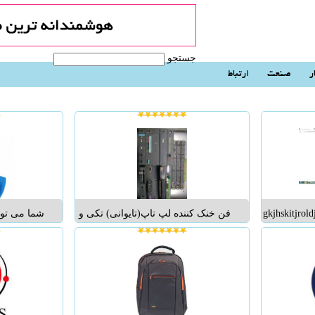
جستجو
ر
صنعت
ارتباط
fg;klbdklnbkcnbkjnkjnksdfngkjhskitjrol
فن خنک کننده لپ تاپ(تایوانی) تکی و
شما می توان
تعداد با مشخصات ذیل به فروش می
موبایل خود
رسد: • بدنه تمام فلزی • دارای 2 فن
همین امروز 
خنک کننده • قابلیت تنظیم شدن
مارکت
موقعیت فن با لپ تاپ به صورت کاملاً
دقیق • فن ها قابلیت جابجایی...