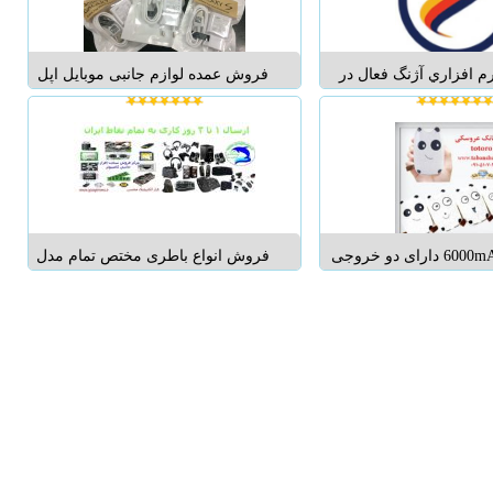
 در سراسر کشور با شرايط
رایگ...
...
 افزاري آژنگ فعال در
فروش عمده لوازم جانبی موبایل اپل
دات و فروش انواع لوازم
سامسونگ و ..... ...
يوتر و موبايل اورجينال و
ند ماوس، کيبورد، هدست،
اب و کاور، شارژر، انواع
 در سراسر کشور با شرايط
...
ظرفیت 6000mAh دارای دو خروجی
فروش انواع باطری مختص تمام مدل
USB تبدیل شارژر آیفون 5 و 6 شارژر -
های لبتاپ در تمام برند های موجود با
ارانتی معتبر...
گارانتی معتبر شش ماه فروشگاه
آنلاین فراز الکترنیک محسن با سالها
تجربه در امر فروش قطعات و لوازم
جانبی از قب...