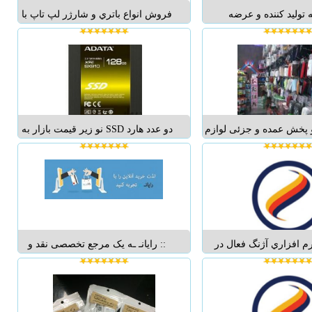
 تولید کننده و عرضه
فروش انواع باتري و شارژر لپ تاپ با
،کیف،کوله لپ تاپ، لوازم
ولتاژهاي مختلف انواع باتري و شارژر
ی و ساک مسافرتی
لپ تاپ هاي
Apple,Sony,Asus,Hp,Dell,Lenovo,Toshiba,A
www.ABACUSIRAN.C
cer,Msi
,Samsung,Fujitso,Benq,Compaq ...
و پخش عمده و جزئی لوازم
دو عدد هارد SSD نو زیر قیمت بازار به
ایل و کامپیوتر با قیمتی
فروش میرسد. مشخصات گارانتی:
اسب و رقابتی...
گارانتی آونگ SP 900 سه سال SX910
پنج سال...
 افزاري آژنگ فعال در
:: رایانـ ـه یک مرجع تخصصی نقد و
دات و فروش انواع لوازم
بررسی و فروش کالای دیجیتال. :: تنوع
يوتر و موبايل اورجينال و
کالاها در بخش‏های مختلف :: سهولت
ند ماوس، کيبورد، هدست،
استفاده از وب سایت رایانـ ـه :: ارسال
اب و کاور، شارژر، انواع
به کلیه نقاط کشور :: سرویس تحویل