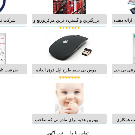
در سراسر نقاط خوزستان
کابل و ...
*******************...
ارائه دهنده
بزرگترین و گسترده ترین مرکزتوزیع و
شرکت نرم
ایل، تبلت و
پخش عمده قطعات کامپیوتر و لوازم
زمينه وار
. با مراجعه
جانبی کامپیوتر در سراسرکشور
جانبي کامپ
 محصولات
جدیدترین و متنوع ترین لوازم جانبی
متفرقه مان
ورد نظر خود
کامپیوتر در ایران نماینده رسمی ده ها
هندزفري، ق
سانی ...
برند معتبر جهان پایین ترین قیمت...
کابل و ...
ترنتی بی جی
موس بی سیم طرح اپل فوق العاده
ای مشتریان
سبک و با کیفیت شیک ترین و حرفه
اه با هدف
ای ترین موس عرضه شده در جهان ...
گ
کان پرداخت
با سیم های دست و پاگیر موس های
م کرده تا
قدیمی خداحافظی کنید! شما می
مل کا...
توانید با استفاده از موس بی سیم
اپل...
ت همکاری
بهترین هدیه برای مادرانی که صاحب
ا رول فیش
فرزند شده اند. ( دستگاه هشدار گریه
ی صندوق
تماس با ما
ثبت آگهی
کودک) با کمک این وسیله شما به