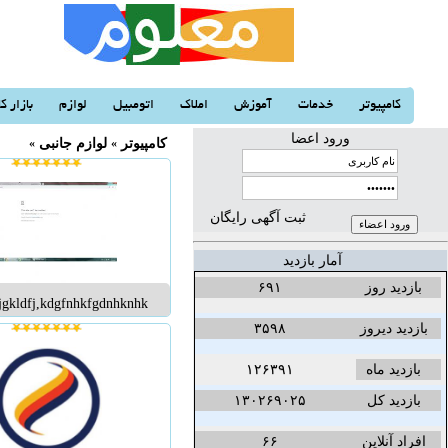
کامپیوتر
خدمات
آموزش
املاک
اتومبیل
لوازم
بازار کا
ورود اعضا
کامپیوتر
«
لوازم جانبی
«
ثبت آگهی رایگان
آمار بازدید
بازدید روز
۶۹۱
djgkldfj,kdgfnhkfgdnhknhk
...
بازدید دیروز
۳۵۹۸
بازدید ماه
۱۲۶۳۹۱
بازدید کل
۱۳۰۲۶۹۰۲۵
افراد آنلاین
۶۶