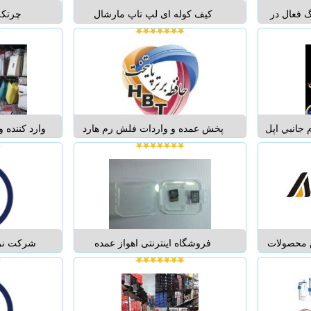
 فعال در
کیف کوله ای لپ تاپ مارشال
چرتکه
واع لوازم
مخصوص لپ تاپ های 15 اینچ.تو
کننده،چمدان
اورجينال و
سایت های کامپیوتری مثل دی جی کالا
جانب
ورد، هدست،
65000 زده....
OM ...
رژر، انواع
ر با شرايط
جانبي اپل
پخش عمده و واردات فلش رم هارد
وارد کننده 
به صورت تك و عمده آيفون ۶ iphone 6
موس اسپیکر مموری تبلت آنتی
جانبی موب
آيفون ۶ پلاس iphone 6 plus آيپد اير ۲
ویروس کیبرد همکاران گرامی از
من
ipad ai آيپد اميني ۳ ipad mini 3
لیست قیمت از سایت استفاده فرمایید
مك‌بوك رتينا macbook retina مك‌بوك
DVD RAM SD FLASH HARD
POWER BANK MICRO TABLET hbt
Warranty مرکز حاف...
ش محصولات
فروشگاه اینترنتی اهواز عمده
شرکت نرم
صولاتی از قبیل
بزرگترین مرکز پخش عمده انواع
زمينه وار
پیکر،تبلت و
لوازم جانبی ، مموری ، بازی و نرم
جانبي کامپ
افزار در اهوازو شهرستانها آماده
متفرقه مان
همکاری با فروشگاه و پخش کنندگان
هندزفري، ق