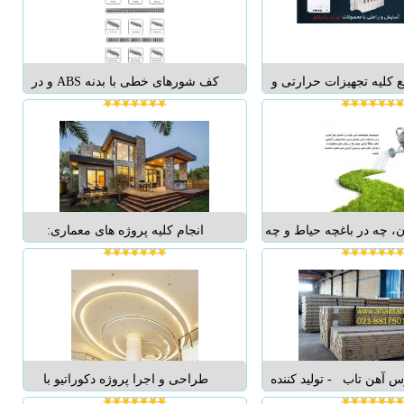
می باشد با توجه به اینکه
جابجایی انواع سازه های mdf طبقه
فیه آب شهری همواره ...
بندی و ریلی کردن درب کمددیواری ...
یع کلیه تجهیزات حرارتی و
کف شورهای خطی با بدنه ABS و در
 ازانواع کولرهای گازی و
پوش های استیل 304 25 سال گارانتی
زات موتورخانه،انواع پمپ
و خدمات پس از فروش، ساخت اروپا
نی،پکیج رادیاتور،اسید و
– جمهوری چک 1- جهت استفاده در
ه دیسکلر،انواع دیگ های
پانل های دوش – استخر – سرویس
ی و فولادی،تجهیزات ...
های بهداشتی عمومی و ... 2...
ان، چه در باغچه حیاط و چه
انجام کلیه پروژه های معماری:
خل آپارتمان، می تواند به
طراحی نما (مدرن وکلاسیک وتلفیقی)،
 و به طور اتوماتیک، در
طراحی داخلی (مدرن و کلاسیک)
صی از شبانه روز، طبق
لنداسکیپ وطراحی محوطه ،
ز پیش تعیین شده انجام
دکوراسیون داخلی با...
ً آبیاری با دوره تناوبی...
 آهن تاب - تولید کننده
طراحی و اجرا پروژه دکوراتیو با
 های آلومینیومی نمایان و
کادری فوق متخصص 1.دیوار پوششی