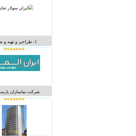
اکاتt-co.ir
نرده شیشه ای .ir
09127120083 ...
1- طراحی و تهیه و 
خورشیدی برای ویلا ها و 
دور از شبکه برق شهری می
در راستای خرید انشعاب ب
هزینه بالای کابل کشی و 
و یا مجوز جهاد کشاورزی
و یا...
شرکت نماسازان پارسه
سلولزی,گرانولیت,
پارسه,گرانولیت و مینرا
پارسه,پتینه,بلکا .