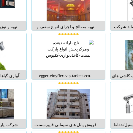
ی تخریب های
صحیح تری داشته باشید انواع مدل های
بیماری ها 
، برداشتن
سینک اشپزخانه : س...
امکانات تص
ساند شرکت
تهیه مصالح و اجرای انواع سقف و
تهیه و توز
 فروش فوق
دیوارکاذب - بهترین کیفیت در مدت
برودتی اعم
به میزان
زمان مناسب - مشاوره مالی و
اسپیلت،تجهی
ل شرکت در
طراحی رایگان - بازدید رایگان در
های آبرسا
ال خرید بیش از 100 عدد نموده
اولین فرصت -تمامی مراحل کار زیر
خنثی کنند
محترم...
نظر مهندسین متخصص انجام می گیرد
آبگرم چدن
....
 AZ سازنده کاشی های
egger-vinyflex-vip-tarkett-eco-
آبیاری گیاه
 و اماکن
woodenstar-holzburg لمینیت پارکت
در محیط دا
ته ، کتیبه ،
کاغذدیواری کفپوش قرنیز دیوارکوب
صورت منظم
 - ساخت
پرده کرکره پروفیل موکت وینیفلکس
ساعات خا
- سازنده
چوب ترمو وود ...
سناریوی ا
ه کاشیهای
گیرد؛ مثلا
.
ستیل/حفاظ
فروش پانل های سیمانی فایبرسمنت
شرکت پارس
ه استیل
در طرح های ساده,طرح ترمووود,طرح
انواع تایل