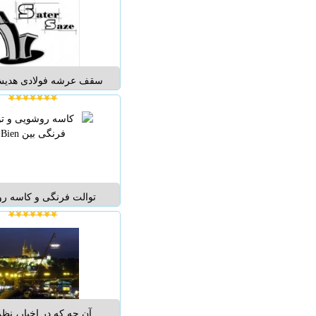
RAL 9016 ...
سقف عرشه فولادی هدیش 
اسکلت فلزی پیچ و مهره
فارس اولین تولید کنند
تخصصی سقف های عرشه 
جنوب کشور مشخصات 
قالب...
توالت فرنگی و کاسه ر
Bien گروه صنعتي و بازر
کشور تركيه شامل محصو
روشويي ديواري يكپارچ
روشویی روکار توال
آن چه که در اخبار، نظ