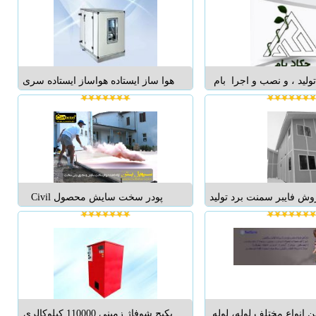
زایای بارز این دستگاه به
باشد. این مجموعه هم اکنون مفتخر
کاهش مصرف برق حدود 70% و
است با بیش از 14 کارخانه
بسیار پایین آن می توان
سنگبری،بعد از سالها تلاش و تحقیق در
اش...
عرصه تولید سن...
لید ، و نصب و اجرا بام
هوا ساز ایستاده هواساز ایستاده سری
وار سبز ، فلاور باکس،
ساکور: این نوع هواساز به صورت
ات بام در ایران ...
ایستاده تولید شده و بهترین منبع
حرارتی و برودتی برای استفاده در
محیط های گوناگون محسوب می
گردد. هماکنون هواسازهای ساخت
شرکت در ظ...
وش فایبر سمنت برد تولید
پودر سخت سایش محصول Civil
مت رقابتی .کنامیت صفحات
Topcoat۷۰۰پودر سخت سایش پایه
لح شده با الیاف سلولز
سیمانی بوده ودر ساختار خود از از چند
کری تازه و اندیشه نو بنام
نوع ماده اولیه اعم از سیمان،سنگ
ت و ساز شما را دگرگون
آهن،سیلیسیوم کارباید، مس باره،
ه های LSF فقط...
بازالت، سیلیس، کراندوم، پیگمنت های
ر...
ن انواع مختلف لوله، لوله
پکیج شوفاژ زمینی 110000 کیلوکالری