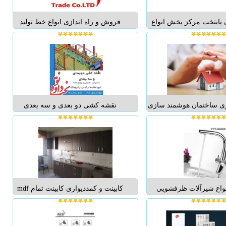
 پایتخت مرکز پخش انواع
فروش و راه اندازی انواع خط تولید
 های اورجینال ایتالیایی و
دیوار پوش و پنل های سقف کاذب پی
کره ای و... ...
وی سی. انواع اکسترودر Extrouder
Machine S65, S85 دستگاه لمینیت پی
وی سی Laminating Machine دستگاه
هات اس...
 ساختمان هوشمند سازی
نقشه کشی دو بعدی و سه بعدی
ن ها و مدیریت انرژی
تاسیسات ساختمانی صنعتی و
وساختمان بر اساس سیستم BMS.
موتورخانه تهیه نقشه های ازبیلت و
زی ساختمان علمی است
شاپ MAPDRAW.IR ...
ن مبتوان اکثر تجهیزات
 خارجی ساختمان را توسط
تکلهای مرتبط با...
واع شیرآلات ظرفشویی
کابینت و کمددیواری کابینت تمام mdf
ر مدل ها ی متنوع و بسیار
کامل فقط متری 390/000 طراحی و
در بازرگانی شریعتی آب
ساخت انواع کابینت کمد دیواری و
لوده علت اصلی بسیاری از
انواع سازه های mdf تعمیرات و