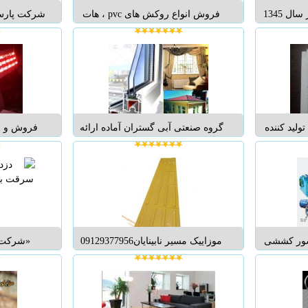
این واحد تولیدی از سال 1345
فروش انواع روکش های pvc ، هات
شرکت پارس
ی در زمینه
استمپ، ماشین آلات ، تولید دیوار
تولید میگرد
ود را آغاز
پوش و سقف کاذب در ضخامت های
کلیک
ال 1362 با رویکرد گسترش
مختلف آدرس سایت :
...
WWW.KIANTRADE.IR ...
9016
لید کننده
گروه صنعتی آبی گستران آماده ارائه
فروش و اج
 در طرح های
خدمات به هموطنان عزیزمیباشد.
چ دار پانچ
*کیفیت برتر *قیمت مناسب *تحویل
20 تن ب
1mm , 2mm با ضخامت 0/5 mm با
سریع 25 سال گارانتی نماینده رسمی
خواست...
پروفیل هافمن در تبریز تعویض درب
وپنجره های آهنی و آلومینیومی با در...
F3/29 دوازده تن تیپ جدید قطع...
نسور کششی
موزاییک مسیر نابینایان09129377956
«شركت س
آسانسورهای
ابعاد قطعه 030*300 میلیمتر ضخامت
مشاوره،
..
اصلی 3 میلیمتر ضخامت آج (راهنمای
سيستم ها
مسیر) 6 میلیمتر Ebs جنس قطعه
تجهيزات
روشهای نصب 1. پیچ و روالپلاک 2.
پاناسونيک،