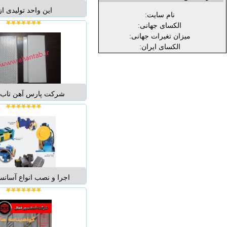
نام سایت:
تحت عنوان تزیینات وزیر
الکسای جهانی:
تزیینات ساختمان فعالیت خ
میزان تغیرات جهانی:
نمود و از س
الکسای ایران:
دامنه فعالیت های 
شرکت پارس آهن تاب تو
پروفیل دامپا آلومینیومی
ساده ( بدون پانچ ) و پان
طول سفارشی بنا به در
اجرا و نصب انواع آسا
,بالابر وینچی بازسازی 
فرسوده وقدیمی .