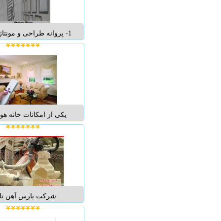
1- پروانه طراحی و مونتاژ
گواهی عضویت در سندیکا
کسب از اتحادیه الکتر
گ...
یکی از امکانات خانه هو
برقی می باشد.آنچه که
تمایز می شود، موتوری 
روی ریل پرده نصب می گر
همان پرده های زیبا و م
هماهنگ با دکوراسیون د
ان...
شرکت پارس آهن تا
سفارشی تولید میگردد تو
انواع پروفیل