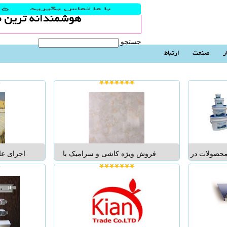
جستجو
ر
صنعت
ارتباط
محصولات در
فروش ویژه کاشی و سرامیک با
اجرای عا
دی و مقاوم
درصد تخفیف عالی از لیست 30*60
یورتان در
ر معرض نم
درجه 1 : 7600 درجه 2 : 7200 50*50
مناسب واجر
وگام دارای
درجه 1 : 7800 درجه 2 : 7400 40*80
استفادهه از
ییدیه مرکز
درجه 2 : 7800 ...
متناسب با م
وز...
به دامنه 