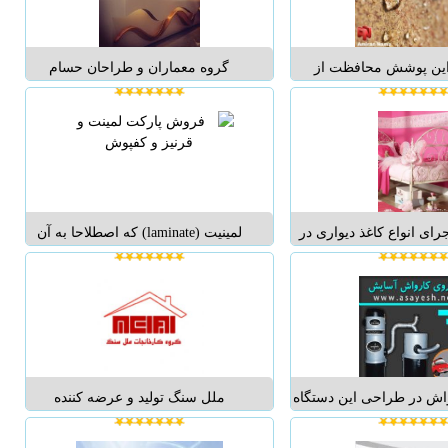
....) • ا...
این پوشش محافظت از
گروه معماران و طراحان حسام
برابر عوامل محیطی ،
عبدشاه طی چند سال فعالیت مستمر
تشوی لکه های چربی و
با کسب تجارب فراوان در زمینه پروژه
لو گیری از ایجاد کپک ،
های مسکونی و تجاری واداری و
ابه آن می باشند.استفاده
فرهنگی و هنری و خدماتی هم اکنون با
شش ها در نمای ساختمان
نگاهی متفاوت مشاوری خوب جهت
ث عدم نفوذ ک...
طراحی و اجرای پر...
ای انواع کاغذ دیواری در
لمینیت (laminate) که اصطلاحا به آن
وناگون مدرن,کلاسیک و
لمینت و یا پارکت لمینیت نیز می گویند
تاق کودک فروش انواع
، از جنس HDF ، الیاف چوب فشرده
ی ارسال آلبوم به پروژه ها
(Hard Density Fiberboard) می باشد و
انتخاب کاغذدیواری
مانند پارکت مستقیما از خود چوب
درختان ساخته نمی شود . پارک...
اش در طراحی این دستگاه
ملل سنگ تولید و عرضه کننده
ی یک کارواش برای استفاده
مجموعه کاملی از سنگ های مرمریت،
برقی در نظر گرفته شده
سنگ های گرانیت و سنگ تراورتن می