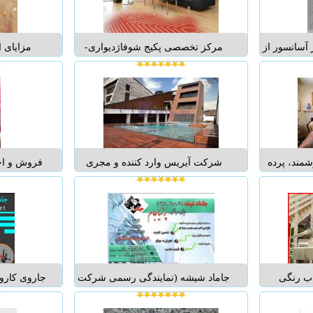
چسب موزاییک مسیر نابینایان قطع...
 آسانسور از
مرکز تخصصی پکیج شوفاژدیواری-
مزایای 
سازمان صنعت و معدن وتجارت 2 -
سیستمهای نوین لوله کشی با لوله های
سطوح در 
ی آسانسور
پنج لایه ...
امکان شس
و پله برقی شعبه اصفهان 3 - پروانه
روغن و ج
وموتور و
جلبرگ و مش
آسانسور شهر اصفهان 4 - دریافت
از این پو
باع
شمند، پرده
شرکت آیریس وارد کننده و مجری
فروش و اجر
 موجب این
تخصصی ترمووود(چوب های نما)از
طرح های گ
است که بر
برند مطرح و برتر ekosampo فنلاند می
مخصوص ا
دد در واقع
باشد آیریس نماینده انحصاری و رسمی
پوستر دیوار
تنوعی که
ekosampo فنلاند می باشد . ekosampo
جهت 
اخلی منزل
اولین تولید کننده ترمووود در فنلاند...
@orixdesign:آدرس کانال تلگرام ...
ب رنگی
جاماد شیشه (نمایندگی رسمی شرکت
جاروی کارو
لید کننده
پرشیا جام) تامين ، فروش و نصب
تمام نیازها
 کلیک CLICK 60 * 60 ،
انواع شيشه هاي سكوريت ، دوجداره
ار جاروی 