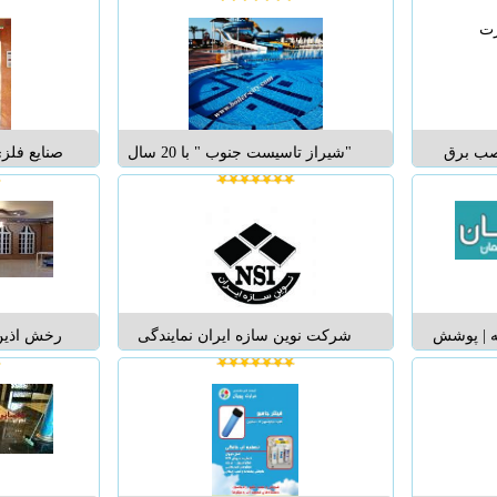
www.aka/نرده آلومینیومی/
چوب کرکره ای ,سقفی طرح
مخفی - د
http://www.akat-co/
چوب,سقفی ساده. بدون خرابی و
پانچ) ، وس
فرسودگی طی مرور زمان. نمای
نام
فایبرسمنت نمای ماندگار. مدیریت :
محمد طباطبایی نیا091245845...
نصب برق
"شیراز تاسیست جنوب " با 20 سال
صنايع فلزي 
باغ های که
سابقه طراحی و اجرای مدرن ترین
کالاي ايران
 باشند و یا
مجموعه آبی استخر سونا جکوزی ...
عمر مفيد ط
رق با مشکل
ساخت انواع
خرید ترانس
استيل لاب
 و شهرداری
،درب استي
 | پوشش
شرکت نوین سازه ایران نمایندگی
رخش اذین 
بلکا
انحصاری کناف جیپسمنا امارات وارد
وتنوع ترین
ل,گرانولیت
کننده تایل 60*60 و شاسی کلیک
pvcبا ب
..
نمایندگی انحصاری محصولات برنا
بندی های 
پلاست آدرس دفتر و انبار: تاچارا، بالاتر
مهندسان مج
از بوستان علوی، کوچه 11 شماره
قابلیت بالا
تما...