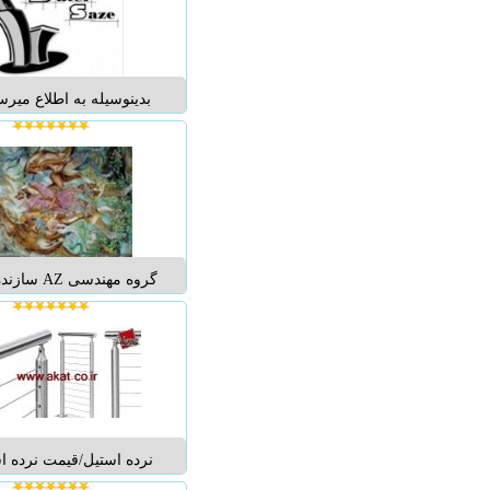
کلنگی و بتنی،انجام تمام
کلی و جزیی و خاکبرداری
نخاله و...
بدینوسیله به اطلاع میر
سنی پلاستیک اقدام به
العاده فقط فلاش تانک 
بالاتر از تخفیفات معمو
قب
است لذا از خریداران 
گروه مهندسی
معرق و هفت رنگ مساجد
متبرکه از قبیل گنبد ، گلدس
محراب ، سردرب و ...
محرابهای آماده چوبی 
محرابهای چوبی - سازند
سنتی - سازن..
نرده استیل/قیمت نرده ا
استیل/حفاظ بانکی/نرد