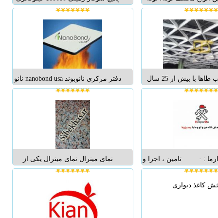
 فاضلاب، اجرای سیستم
آخرین سری در بین پکیج های زمینی
کفی سوپرپایپ، اجرای
شرکت آلپ می باشد . پکیج زمینی
نه، اجرای موتورخانه
110000 برای محیط هایی تا سقف 550
مین انواع سیستم تهویه
متر به صورت 3 طبقه مورد استفاده
مطبوع...
قرار می گیرد . این نوع پکیح قابل
اس...
سقف کاذب طاها با بیش از 25 سال
دفتر مرکزی نانوبوند nanobond usa نانو
شان در طراحی ، تولید و
بوند دفتر مرکزی فروش نانوبوند
اع سقف کاذب و آکوستیک
امریکا nanobond usa | تولید امارت
در سراسر ایران استاندارد
تحت لیسانس امریکا با 20 سال
 ؛ استفاده از مواد اولیه
گارانتی کارخانه و 10 سال ضمانت
مصالح متنوع و آماد...
نامه رسمی بیمه ایران ...
رما : · تامین ، اجرا و
نمای مینرال نمای مینرال یکی از
خرابی های ساختمانی از
نماهای روز ساختمانی می باشد که به
ی، نقاشی، کابینت، کاغذ
سرعت در ایران مورد مقبول واقع
ارکت، لمینت، دکوراسیون
شده است ، به ویژه این که جای خود
داخلی و با...
را به عنوان یکی از گزینه های اصلی
نمای ساختمان مسکن مهر باز...