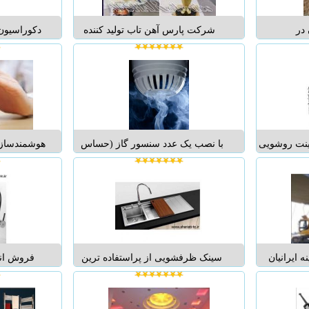
در
شرکت پارس آهن تاب تولید کننده
دکوراسیون
پروفیل دامپا آلومینیومی در طرح های
کاغذ دیواری
ساده ( بدون پانچ ) و پانچ دار پانچ
1mm , 2mm با ضخامت 0/5 mm با
طول سفارشی بنا به درخواست...
ینت روشویی
با نصب یک عدد سنسور گاز (حساس
هوشمندسازی
ی بازرگانی
به گاز شهری و منواکسیدکربن) و
ساختما
لات لوتوس
همچنین یک عدد شیر برقی گاز در
 معرفی و
قسمت ورودی لوله گاز به واحد
هوشمندسا
فیت ترین
مسکونی، این امکان فراهم می شود
که توسط آ
الا تا هنگام
که در صورت نشت گاز، علاوه بر اینکه
داخلی و یا
گاز ورودی واح...
پرو
ایرانیان
سینک ظرفشویی از پراستفاده ترین
فروش ان
خاکبرداری
تجهیزات در آشپزخانه می باشد و به
تصفیه دار د
کیفیت و
دلیل استفاده زیاد از آن در طی روز
باکیفیت 
اختمان های
بهتر است با شناختی دقیق تر ، انتخاب
آشامیدنی آ