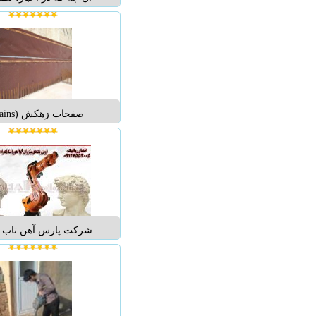
تجربه ی ما بدست آمده
معلق توانسته جایگاه بسی
جذب توریست داشته باشد
هیجان انگیز بودن این رس
استقبال جوانان واقع م
رستوران ...
...
شرکت پارس آهن تاب س
.adem.ir
انواع تایل های آلومینیوم
مخفی - در طرح های سا
پانچ) ، وسط پانچ منظم 