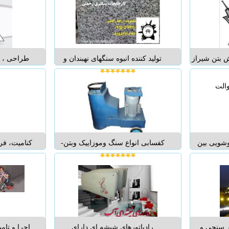
30 * 30 ضخامت ورق 0/30 بال بلند
،‌لمينت ، صنعتي و ساختماني توزیع
است . از م
انواع یراق آلات درب های شیشه ای
بهره مندي از اكي...
استحلاک 
بتن شیراز
تولید کننده انبوه سنگهای نهبندان و
طراحی ، تو
 در استان
انواع سنگهای ساختمانی کارخانه
سبز ، دی
ه و مجری
سنگبری - بهمن - بزرگترین تولید کننده
تجهیز
فولادی در
و عرضه کننده انواع سنگهای نهبندان
عمومی و
فروش عمده و خرده به سراسر ایران
مزایای سقف های H.B.C - حذف
و صادرات به کشورهای آسیای می...
وشویی بین
کفسابی انواع سنگ وموزاییک وبتن-
کنامیت، فر
گاني ايده آل
لاشه سنگ بابیش از30سال تجربه
ایران با قی
نماينده انحصاري بين Bien ساخت
فوری وارزانتردرسراسرایران ...
سیمانی مس
لات: كاسه
می باشد. . ف
ه، کاسه
کنامیت ساخ
ت ...
می سازد. .ساز
ر سنجی و
رادیاتورهای شیشه ای دارای
اجرا و تامی