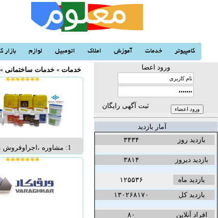
کامپیوتر
خدمات
آموزش
املاک
اتومبیل
لوازم
بازار کا
ورود اعضا
خدمات
«
خدمات ساختمانی
«
ثبت آگهی رایگان
آمار بازدید
بازدید روز
۳۴۳۴
1: مشاوره ،اجراوفروش 
زمینه ایزولاسیون وآب بن
بازدید دیروز
۳۸۱۴
سازی کلیه سازهها ی د
بازدید ماه
۱۲۵۵۳۶
ورطوبت جایگزین قیر وایز
گواهینامه ثبت اختراع، تا
بازدید کل
۱۳۰۲۶۸۱۷۰
تحقیقات رنگ ورزین 
افراد آنلاین
۸۰