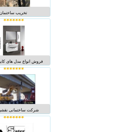
تخریب ساختمان 
تبریز09379944597 ...
فروش انواع مدل های کاب
لوتوس در بازرگانی شریعت
شریعتی نمایندگی محصو
در مشهد می باشد که با
عرضه ی بهترین و با کی
محصولات بازار در انتخاب ک
...
شرکت ساختمانی نقشینه 
هنرمند تخریب ساختمان، 
کار مطمئن و ایمن با 
مناسبترین قیمت تخریب س