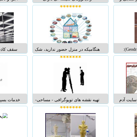
، رستوران
کنوکتورهای آلومینیومی با روش تولید
کشی آب و
ار خوبی در
اکسترودی بوده و جنس این نوع
گرمایش 
. به دلیل
رادیاتور از بهترین و مرغوبترین نوع
موتورخا
توران، مورد
آلومینیوم برگزیده شده و روی آن
استخر،تا
ی شود. در
توسط یشه سکوریتی پوشانده شده.
در روی رادیاتو...
صفحات زهکش (Geodrains):
هنگامیکه در منزل حضور ندارید، شک
و تردید در مورد مسائل كوچک، مي
سابقه درخ
تواند آزار دهنده باشد. ترديدهايي چون:
اجرای انو
آیا قهوه ساز را خاموش كردم؟ سيستم
آلومینیومی 
امنیتی را روشن كردم؟ ...
و شفاف سازی
مرغوب ، 
ایت آدم
تهیه نقشه های توپوگرافی - مساحی-
خدمات بسپا
http://www - تولید کننده
برداشت - کنترل نقاط - پیاده نمودن
رفع کلیه 
ی نمایان و
نقاط و فونداسیون - تفکیک اراضی و
قبیل بنای
ده (بدون
تسطیح - پیمایش - نقشه برداری راه –
دیواری، پ
و تما...
مسیر – تونل - کانال های ابیاری و
تاسیسات خطوط لوله...