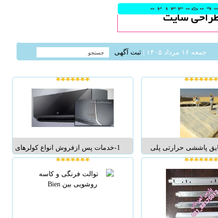
جمعه ۱۶ مرداد ۱۴۰۵ |
ثبت آگهی
یق پاششی حرارتی پلی
1-خدمات پس ازفروش انواع کولرهای
 سراسر کشور ، با قیمت
گازی و پکیج ال جی ( نماینده رسمی
ای سریع و کیفیت عالی با
گلدیران کد: 25493) 2- تعمیرات و
 مواد درجه یک با دانسیته
نصب انواع کولر گازی 3- تعمیرات و
وقعیت مکانی شما با توجه
نصب انواع پکیج شوفاژ دیواری و
رایج استفاده از عایق ...
زمینی 4-تعمیرات و نصب انواع م...