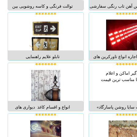
 آهن تاب رنگی سفارشی
توالت فرنگی و کاسه روشویی بین
د تولید کننده انواع پروفیل
Bien گروه صنعتي و بازرگاني ايده آل
 CLICK 60 * 60 ، 30 * 30
نماينده انحصاري بين Bien ساخت
ضخامت ورق 0/30 بال بلند RAL
کشور تركيه شامل محصولات: كاسه
 فنرآویزا...
روشويي ديواري يكپارچه، کاسه
روشویی روکار توالت فرنگي هاي وال
هنگ ،بك تو ...
اره انواع تاورکرین های
تابلو علایم راهنمایی
اورهال شده مختلف پتن از 3 تن الی
09127793956امروزه با عظیم شدن
ا مارک های مختلف و قیمت
ساختمانهای مسکونی، تجاری و اداری
مناسب شامل ،H30/30 دوازده تن مدل
استفاده از تابلو و علائم راهنما جهت
1993 - H30/40 دوازده تن مدل 1995 -
راهنمایی مراجعین امری اجتناب ناپذیر
است و تابلوهادر دو مدل شب تاب و
ساده قابل ار...
ايا روشن پاسارگاد»
انواع و اقسام کاغذ دیواری های
 طراحي، اجرا و فروش
ایرانی-آلمانی-چینی و.... از
ي حفاظتي و نظارتي: •
20000تومان به بالا کاغذ دیواری های
 مداربسته (سامسونگ،
قابل شست و شو از 35000تومان به
 ويوتک ، بوش ، پلكو ، و
بالا ...