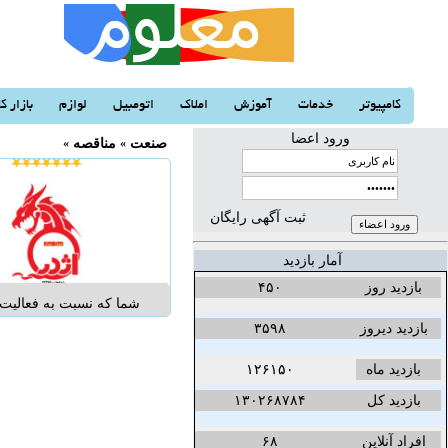
کامپیوتر
خدمات
آموزش
املاک
اتومبیل
لوازم
بازار کا
ورود اعضا
صنعت
«
مناقصه
«
ثبت آگهی رایگان
آمار بازدید
بازدید روز
۴۵۰
شما که نسبت به فعالیت 
دقیق و حساس هستید و 
بازدید دیروز
۳۵۹۸
سرمایه و درآمد خود را ا
بازدید ماه
۱۲۶۱۵۰
مسلما می دانید این ام
رعایت قوانین خاصی است
بازدید کل
۱۳۰۲۶۸۷۸۴
آن است که در مسیر 
اقتصادی خود هموار
افراد آنلاین
۶۸