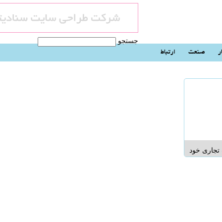
جستجو
ر
صنعت
ارتباط
تجاری خود
قصد دارید
فزایش دهید
ر مستلزم
 ، پس بهتر
پیشرفت
...