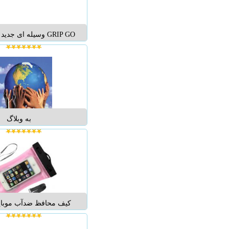
GRIP GO وسیله ای جد
باشد که برای نگهداری مو
GO ام
ارتفاع را دارا می باشد که
نیاز خود می توانید آن را
به وبلاگ
و باکمی تلاش موبایل را
بگیرید...
کیف محافظ ضدآب موبای
که از نامش پیداست، از
در برابر رطوبت محافظ