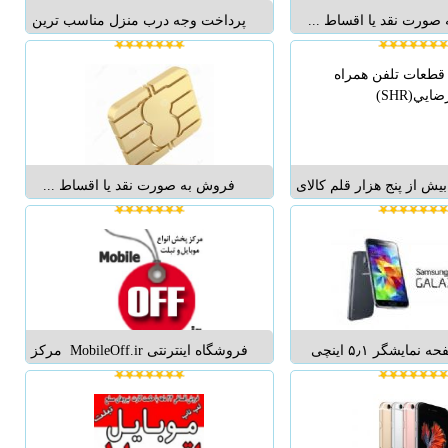
صورت نقد یا اقساط ...
پرداخت وجه درب منزل مناسب ترین
قیمت را از ما بخواهید. مرکز پخش
گوشی های طرح اصلی به سراسر
کشور با مناسب ترین قیمت. حافظه
داخلی دستگاه 1 گیگابایت سیستم
عامل اندروید ورژن...
 بيش از پنج هزار قلم کالای
فروش به صورت نقد یا اقساط ...
 قطعات انواع گوشي هاي
ز جمله انواع ال سي دي
لت هاي متفاوت، تاچ ها،
اب و باطري اصلي انواع
ابزارهاي تعميرگاهي و
كارگاهي م...
دارای صفحه نمایشگر ۵٫۱ اینچی
فروشگاه اینترنتی MobileOff.ir مرکز
 تک سیمکارت تاچ حرارتی
پخش انواع موبایل و تبلت به صورت
فوق العاده دوربین پشتی ۵ مگ دوربین
آنلاین، نمایندگی انحصاری موبایل
جلویی ۱٫۳ مگ دارای بلوتوث نسخه ۴
GFive در ایران، فروش ویژه گوشی
ترنت بی‌سیم دارای تمامی
های MINYATOR M4 با قیمت استثنایی