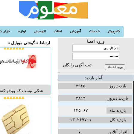
کامپیوتر
خدمات
آموزش
املاک
اتومبیل
لوازم
بازار کا
ورود اعضا
ارتباط
«
گوشی موبایل
«
ثبت آگهی رایگان
آمار بازدید
بازدید روز
۲۹۶۵
شکی نیست که ویدئو کنف
کسب و کارها ارزش آفری
بازدید دیروز
۳۸۱۴
دلایل زیادی برای استفاده 
بازدید ماه
۱۲۵۰۶۷
وجود دارد، دلایلی از قبیل
کارمندان، ارتباط کارمندان
بازدید کل
۱۳۰۲۶۷۷۰۱
خارج از شرکت، صرفه 
افراد آنلاین
۷۰