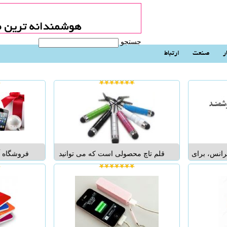
جستجو
ر
صنعت
ارتباط
رانس، برای
قلم تاچ محصولی است که می توانید
فروشگاه آ
نی می کند.
به وسیله ی آن کار با موبایل و تبلت
اینترنتی در
از این ابزار
خود را آسان تر از قبل کنید. می توانید
را به صو
 ارتباط بهتر
در منوهای موبایل یا تبلت جابجا شوید،
مینماید. 
 با همکاران
در محیط اپلیکیشن های مختلف با
www.ipistore.ir مرا
جویی...
صفحه لمسی کار کنید و در اپلی...