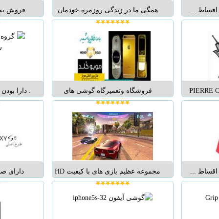
قساط ...
همگی ما در زندگی روزمره خودمان
فروش به 
بارها و بارها اتفاق افتاده که شارژ تلفن
همراهمان به اتمام رسیده است و در
همان زمان کار ضروری با گوشیمان
داشته ایم. این وسیله می تواند به
سرعت شارژ از دست رفته شما را
باز...
ین PIERRE CARDIN
فروشگاه وتعمیرگاه گوشی های
. دارا بودن
یرنده دیجیتال
لوکس. تمامی خدمات گوشی های
متنوع از
نگی PIERRE CARDIN
IPHON;NOKIA8800;LAMBORGHINI;
موبايل ا
لت شرکت
VERTUو... تمامی قطعات وگوشی
گوشي و تب
ای پردازنده
های این فروشگاه اصلی بوده ودارای
فلتها، ق
 می باشد.
ضمانت میباشد....
گوشي . 
قساط ...
مجموعه عظیم بازی های با کیفیت HD
اندروید بیش از 240 بازی اچ دی و جدید
مولتی تاچ
دنیا برای گوشی های اندروید بهترین
بازی های روز دنیا از تمامی ژانر های
بازی اکشن، اتومبیل رانی، ورزشی،
دارای این