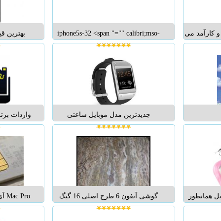
استراتژیک، نقش آفری...
بر
ید و کارآمد می
iphone5s-32 <span "="" calibri;mso-
بهترین ق
بایل و تبلت
ascii-theme-font:minor-latin;mso-
در اتومبیل طراحی شده است. GRIP
hansi-font-family:calibri;="" mso-
بصورت اور
کان چرخش 360 درجه و تنظیم
hansi-theme-font:minor-latin;mso-
 / iPad /
 با توجه به
bidi-font-family:arial;mso-bid...
ook
 بچرخانی...
تل
جدیدترین مدل موبایل ساعتی
واردات برت
http://rayegan3.mihanblog.com/ بروید
محصولی جدید و تک را از ما بخواهید
جهان به صو
یگان هدیه
فروش ویژه این محصول آغاز شد
شهر موبایل
موبایل مچی ساعتی مدل 2015 غیر
در وبسایت ما obile-city.ir
قابل تشخیص ترین گوشی موبایل دنیا
سازگار باتمامی ...
ل همانطور
گوشی آیفون 6 طرح اصلی 16 گیگ
 گوشی شما
-آیفون 6 فول کپی اندروید تلفن
ت می کند.
سفارش:09127610205 لینک سفارش: