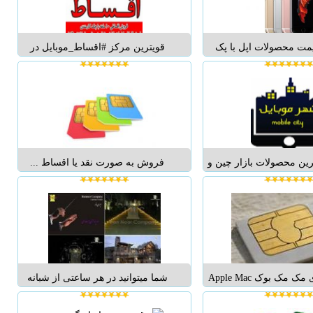
نامه های نصب...
فقط 3...
یمت محصولات اپل با پک
قویترین مرکز #اقساط_موبایل در
اصلی LLA تمامی محصولات اپل
ایران ⭕️اقساط ۲ساله تمام برند ها
جینال و پک اصلی میبتشد
⭕️اقساط تمام پرچمدار ها ⭕️بدون
iPhone 6s / 6s plus / se
پیش پرداخت ⭕️با کمترین کارمزد
Macb برای استعلام فقط از طریق
⭕️زیر نظر وزارت و مراکز دولتی
گرام و پیامک ...
⭕️روزانه لیست...
رین محصولات بازار چین و
فروش به صورت نقد یا اقساط ...
رت کلی و جزئی در سایت
.فروش انواع لوازم جانبی
www.m ...
Mac Pro آی مک مک بوک Apple Mac
شما میتوانید در هر ساعتی از شبانه
Pro مک پرو چهار هسته ME253 Apple
روز ؛ تعطیل و یا غیر تعطیل ؛ در همان
Mac Pro مک پرو شش هسته ME878
لحظه ای که وجه ریالی iTunes Gift