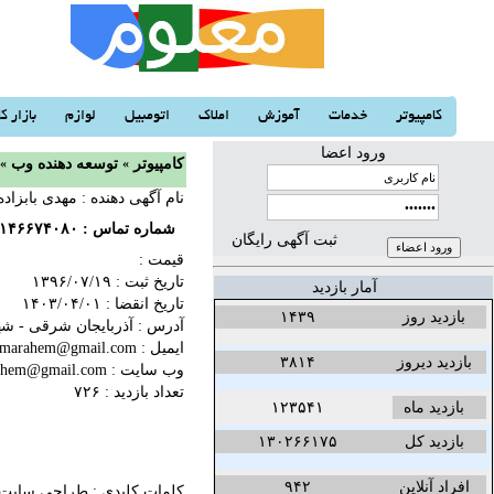
کامپیوتر
خدمات
آموزش
املاک
اتومبیل
لوازم
بازار کا
ورود اعضا
کامپیوتر
«
توسعه دهنده وب
«
نام آگهی دهنده : مهدی بابزاده
شماره تماس :
۱۴۶۶۷۴۰۸۰
ثبت آگهی رایگان
قیمت :
تاریخ ثبت :
۱۳۹۶/۰۷/۱۹‬
آمار بازدید
تاریخ انقضا :
۱۴۰۳/۰۴/۰۱‬
بازدید روز
۱۴۳۹
آدرس : آذربایجان شرقی - شهر
ایمیل : farshadmarahem@gmail.com
بازدید دیروز
۳۸۱۴
وب سایت :
rahem@gmail.com
تعداد بازدید : ۷۲۶
بازدید ماه
۱۲۳۵۴۱
بازدید کل
۱۳۰۲۶۶۱۷۵
افراد آنلاین
۹۴۲
کلمات کلیدی :
طراحی سایت د