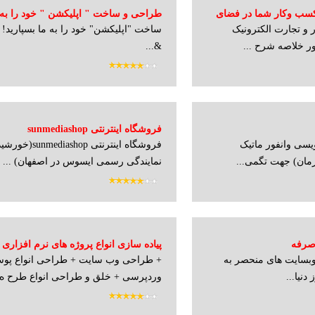
سب وکار شما در فضای
طراحی و ساخت " اپلیکشن " خود را به م
 تجارت الکترونیک
ساخت "اپلیکشن" خود را به ما بسپارید!
ر خلاصه شرح ...
&...
فروشگاه اینترنتی sunmediashop
سی وانفور ماتیک
فروشگاه اینترنتی hop
ان) جهت تگمی...
نمایندگی رسمی ایسوس در اصفهان) ...
صرفه
پیاده سازی انواع پروژه های نرم افزاری و
سایت های منحصر به
+ طراحی وب سایت + طراحی انواع پوس
دنیا...
وردپرسی + خلق و طراحی انواع طرح ه..