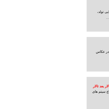
یی تولد،
.
ادر عکاس
 بعد تالار
ع سیتم های