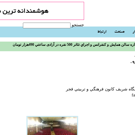
جستجو
ر
صنعت
ارتباط
ه سالن همایش و كنفرانس و اجراي تئاتر 500 نفره در آزادی ساعتي 490هزار تومان
۰۹
گاه شريف كانون فرهنگي و تربيتي فجر