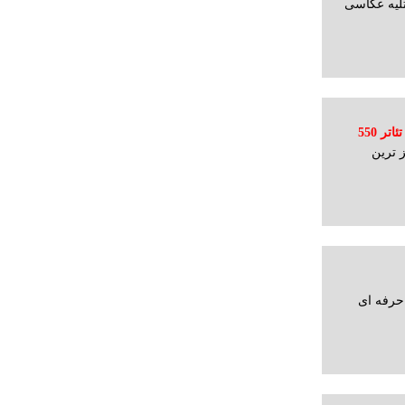
لیه عکاسی
اجاره سالن همایش و كنفرانس و اجراي تئاتر 550
مجهز ترین
 حرفه ای