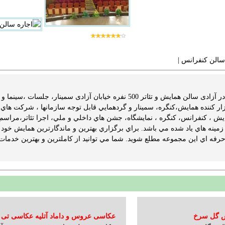
الن كنفرانس
| ‬
سالن همایش 500 نفره در آزادی سالن همایش و تئاتر 500 نفره خیابان
ر کننده همايش،کنگره، سمينار و گردهمايي قابل توجه سازمانها ، شرکت هاي د
يش ، کنفرانس، کنگره ، نمايشگاه، جشن هاي داخلي و ملي، اجرا تئاتر،مراسم ت
حرفه اي اين مجموعه مطلع شويد. شما مي توانيد از کاملترين و بهترين خدمات ب
س گل سرخ
عکاسی عروس و داماد آتلیه عکاسی تی 