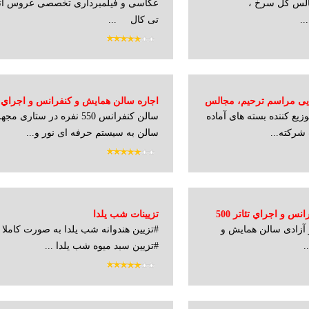
لس گل سرخ ،
عکاسی و فیلمبرداری تخصصی عروس آت
..
تی کال ...
رایی مراسم ترحیم، مجالس
وزیع کننده بسته های آماده
سالن کنفرانس 550 نفره در ستاری 
نفره در ستاري
شرکته...
سالن به سیستم حرفه ای نور و...
اجاره سالن همایش و كنفرانس و اجراي تئاتر 500
تزیینات شب یلدا
500 نفره در آزادی سالن همایش و
#تزیین هندوانه شب یلدا به صورت کاملا
#تزیین سبد میوه شب یلدا ...