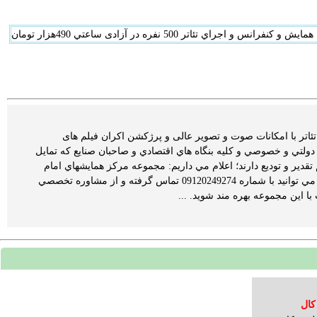
 آزادی سمینار، جلسات ،سینما و تئاتر با امکانات صوت و تصویر عالی و پرژکشن اکران فیلم های
ولتي و خصوصي و کليه بنگاه هاي اقتصادي و صاحبان صنايع که تمايل
قدير و توديع دارند؛ اعلام مي داريم: مجموعه مركز همايشهاي امام
علي (ع) مشاور شما در زمينه هاي ياد شده مي باشد. براي برگزاري بهترين و ماندگارترين همايش خود مي توانيد با شماره 09120249274 تماس گرفته و از مشاوره تخصصي
ا اين مجموعه بهره مند شويد. ...
کال