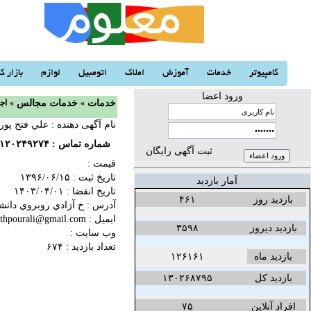
کامپیوتر
خدمات
آموزش
املاک
اتومبیل
لوازم
بازار کا
ورود اعضا
خدمات
«
خدمات مجالس
«
اجار
نام آگهی دهنده : علي فتح پور
شماره تماس :
۱۲۰۲۴۹۲۷۴
ثبت آگهی رایگان
قیمت :
تاریخ ثبت :
۱۳۹۶/۰۶/۱۵‬
آمار بازدید
تاریخ انقضا :
۱۴۰۳/۰۴/۰۱‬
بازدید روز
۴۶۱
آدرس : خ آزادي روبروي دانش
ایمیل : fathpourali@gmail.com
بازدید دیروز
۳۵۹۸
وب سایت :
تعداد بازدید : ۶۷۴
بازدید ماه
۱۲۶۱۶۱
بازدید کل
۱۳۰۲۶۸۷۹۵
افراد آنلاین
۷۵