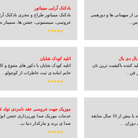
بادکنک آرایی مینیاتور
یی از میهمانی ها و دورهمی
بادکنک مینیاتور طراح و مجری بادکنک آرا
س...
عروسی، سیسمونی، جشن ها، سمینار ه..
بال دی بال
اتلیه کودک شایان
ید کننده باکیفیت ترین نان
اتلیه کودک شایان با دکور های متنوع و ک
 قن...
خانم اماده ی ثبت خاطرات از کوچولو...
موزیک جهت عروسی عقد نامزدی تولد تالار
آتلیه عکاسی کودک مادرانه با بیش از 10 سال سابقه
خدمات موزیک صدا نورپردازی جشن انوا
دوران ...
صدا ی برند و مارکدار دنیا ب...