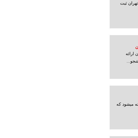
هران ثبت
ن
ارائه
جو...
ه میشود که