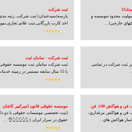
د33
ثبت شرکت
ليت محدود-موسسه و
پارسه(سیدخندان) ثبت شرکت, رتبه بند
هاي خارجي) ...
اخذ کارت بازرگانی,ثبت علائم تجاری,نمو..
ثبت شرکت - سامان ثبت
ر ثبت شرکت در تمامی
ثبت شرکت سامان ثبت موسسه حقوقی 
.
با 15 سال سابقه مستمر در زمینه خدمات ث...
انواع فن و هواکش صنعتی، فن و هواکش 140، فن
موسسه حقوقی قانون امیرکبیر کاشان
، فن و هواكش مرغداري،
(ثبت تخصصی موسسات حقوقی با دو دا
 و مرغداری
ساز هواكش هاي...
حقوق در سرار ایران ) 👆👆👆👆👆👌 ...