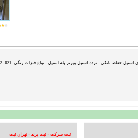
فاظ بانکی . نرده استیل وبرنز پله استیل .انواع فلزات رنگی 021- 33992882 09121773199 آرسینی ...
ثبت شرکت - ثبت برند - تهران ثبت