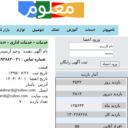
کامپیوتر
خدمات
آموزش
املاک
اتومبیل
لوازم
بازار کا
ورود اعضا
خدمات
«
خدمات اداری
«
خدما
نام آگهی دهنده : وحید آرسینی
شماره تماس :
۰۲۱-۳۳۹۹۲۸۸۲
ثبت آگهی رایگان
قیمت :
تاریخ ثبت :
۱۳۹۵/۰۷/۲۶‬
آمار بازدید
تاریخ انقضا :
۱۴۰۳/۰۴/۰۱‬
بازدید روز
۳۵۳۲
آدرس : پامنار
ایمیل : jalehalahverdi@yahoo.com
بازدید دیروز
۳۸۱۴
وب سایت :
hverdi@yahoo.com
تعداد بازدید : ۷۰۰
بازدید ماه
۱۲۵۶۳۴
بازدید کل
۱۳۰۲۶۸۲۶۸
افراد آنلاین
۵۵