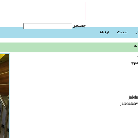
جستجو
ر
صنعت
ارتباط
ت
jalehala