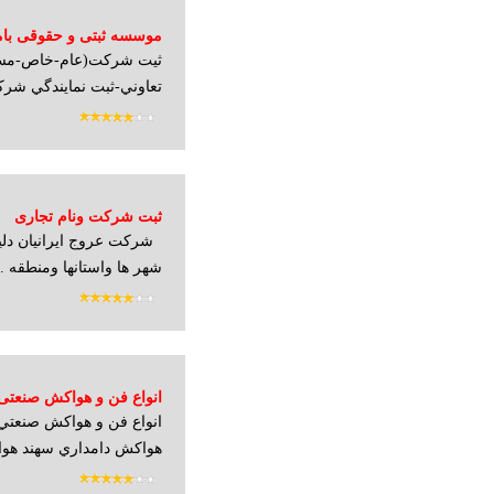
موسسه ثبتی و حقوقی بامدا
ثيت شرکت(عام-خاص-مسو
تعاوني-ثبت نمايندگي شرکت
ثبت شرکت ونام تجاری
شرکت عروج ایرانیان دلی
شهر ها واستانها ومنطقه ..
انواع فن و هواكش صنعتي
سیرکوله، هواکش دامداری
هواكش دامداري سهند هوا