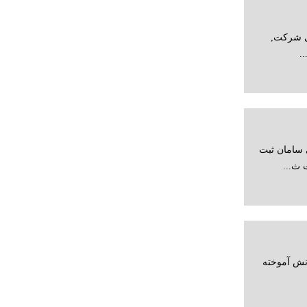
ی شرکت,
.
سامان ثبت
نش آموخته