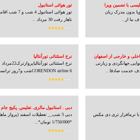
لیسی با تضمین ویزا
تور هوائی استانبول
پا بدون مدرک زبان
تور هوائی استانبول 4 
 ما ار...
ناهار رفت 30 مرداد ...
داخلی و خارجی از اصفهان
نرخ استثنائی تورآنتالیا
یی,جهانگردی و زیارتی
نرخ استثنائی تورآنتالیاپروازترک22مرداد
ف خدمت صادقا...
CORENDON airline 6شب و7روز ترانسفر فرو...
دبی . استانبول.مالزی. تفلیس. پکیج جام 
 با نرمافزار تری دی مکس
دبی 3 شب__ تعطیلات اسفند (پرواز ما
*1/750/000 تومان*...