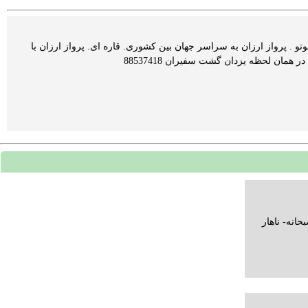
و . پرواز ارزان به سراسر جهان بین کشوری. قاره ای. پرواز ارزان با
یک یا 2 توقف. نرخ ویژه. پرواز ارزان به آمریکا. ا انگلیس. کانادا. کلیه مسیرها . ارایه بلیط و . وچر هتل در همان لحظه یزدان گشت سفیران 88537418
انه- ناهار