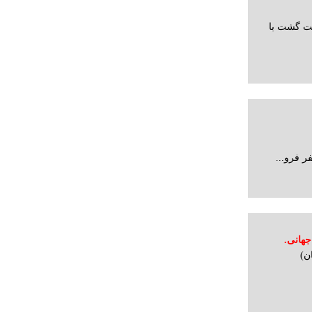
شب و 7 شب اقامت گشت با
جهانی.
هان)