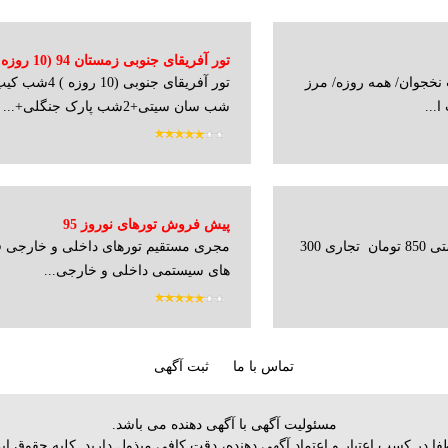
تور آفریقای جنوبی زم
 نخجوان/ همه روزه/ مرز
گشت
شب سان سیتی+2شب پارک جنگلی+...
پیش فروش تورهای نوروز 95
وقت سفارت ایتالیا توریستی 850 تومان تجاری 300
مجری مستقیم تورهای داخلی و خارجی 
های سیستمی داخلی و خارجی...
تماس با ما
ثبت آگهی
مسئولیت آگهی با آگهی دهنده می باشد.
 لطفا در كسب اعتبار و اعتماد آگهي دهنده، دقت كافي مبذول داريد. کلیه حقو