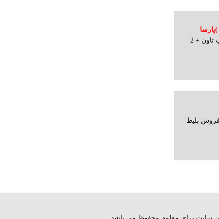
ستان 94 (10 روزه )پارسا
تور آفریقای جنوبی (10 روزه ) 4شب کیپ تاون + 2
فروش بلیط
ق این سایت برای معلوم محفوظ می باشد