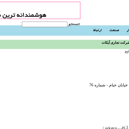
جستجو
ر
صنعت
ارتباط
رکت تجاری آیکات
ابان خیام - شماره 76
 aykatco
| ‬