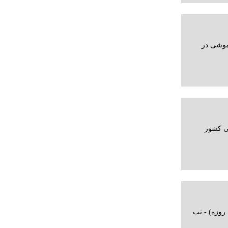
موشی در
بی کشور
روزه) - ثب