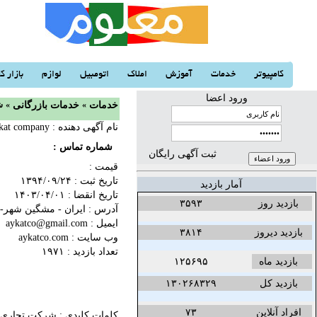
کامپیوتر
خدمات
آموزش
املاک
اتومبیل
لوازم
بازار کا
ورود اعضا
خدمات
«
خدمات بازرگانی
«
ش
نام آگهی دهنده : aykat company
شماره تماس :
ثبت آگهی رایگان
قیمت :
تاریخ ثبت :
۱۳۹۴/۰۹/۲۴‬
آمار بازدید
تاریخ انقضا :
۱۴۰۳/۰۴/۰۱‬
بازدید روز
۳۵۹۳
آدرس : ایران - مشگین شهر- خی
ایمیل : aykatco@gmail.com
بازدید دیروز
۳۸۱۴
وب سایت :
aykatco.com
تعداد بازدید : ۱۹۷۱
بازدید ماه
۱۲۵۶۹۵
بازدید کل
۱۳۰۲۶۸۳۲۹
افراد آنلاین
۷۳
کلمات کلیدی :
شرکت تجاری آیکات