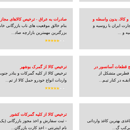
و کالا، بدون واسطه و
صادرات به عراق - ترخیص کالاهای مجاز
ارت ایران با روسیه و
بنام خالق موقعیت های ناب بازرگانی خا
روس
 و ...
بزرگترین مهمترین بازارچه صاد...
کیج قطعات آسانسور در
ترخیص کالا از گمرک بوشهر
ی فطرس متشکل از
ترخیص کالا از کلیه گمرکات و بنادر جنو
قـه در کنار تیـم...
واردات انواع خودرو حمل کالا از تم...
ترخیص کالا از کلیه گمرکات کشور
اغذی بهترین کاغذ وارداتی
- ثبت سفارش و اخذ مجوز بازرگانی (یک 
مرکب گ...
نام اینترنتی - اخذ کارت بازرگان...