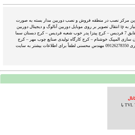
 ( مجری و طراح سیستم های حفاظتی ، نظارتی و شبکه ) www.Sharifcctv.ir بزرگترین مرکز نصب در منطقه فروش و نصب دوربین مدار بسته به صورت
اقساط با چک کارمندی پکیج های متفاوت با توجه به بودجه شما دوربین دید در شب انتقال تصویر بدون نیاز به ip انتقال تصویر بر روی موبایل دوربین آنالوگ و دیجیتال دوربین
تحت شبکه و AHD پروژه های اخیر : شرکت رنگ زیبا شهرک صنعتی پرند – تهران مجتمع 96 واحدی شقایق 7 فردیس – کرج پیتزا پدر خوب شعبه فردیس – کرج دبستان سما
بدن سازی المپیک خوشنام – کرج کارگاه تولیدی صنایع چوب مهر – کرج
دفتر صنایع چوب مهر – کرج شرکت حرارت گاز سهیل فردیس – کرج و … 09123665560 مهندس عسگری 09126278350 مهندس محسنی لطفاً برای اطلاعات بیشتر به سایت
3عدد دوربین بولت فلزی دید در شب 700 TVL با