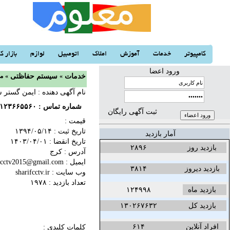
کامپیوتر
خدمات
آموزش
املاک
اتومبیل
لوازم
بازار کا
ورود اعضا
خدمات
«
سیستم حفاظتی
«
مش
نام آگهی دهنده : ایمن گستر
شماره تماس :
۱۲۳۶۶۵۵۶۰
ثبت آگهی رایگان
قیمت :
تاریخ ثبت :
۱۳۹۴/۰۵/۱۴‬
آمار بازدید
تاریخ انقضا :
۱۴۰۳/۰۴/۰۱‬
بازدید روز
۲۸۹۶
آدرس : کرج
ایمیل : sharifcctv2015@gmail.com
بازدید دیروز
۳۸۱۴
وب سایت :
sharifcctv.ir
تعداد بازدید : ۱۹۷۸
بازدید ماه
۱۲۴۹۹۸
بازدید کل
۱۳۰۲۶۷۶۳۲
افراد آنلاین
۶۱۴
کلمات کلیدی :