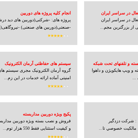
ال در سراسر ایران
انجام کلیه پروژه های دوربین
ال در سراسر ایران
پروژه های: -شرکتی(دوربین های دید در
مداربسته(outdoor،indoor)
از بزرگترین مجم...
-صنعتی(دوربین های صنعتی) -نیروگاهی(دو
ته و تلفنهای تحت شبکه
سیستم های حفاظتی آرمان الکترونیک
ه و ویپ هایکویژن و داهوا
گروه آرمان الکترونیک مجری سیستم ها
لینک و زایکو بهترین قیمت
...
امنیتی آماده ارائه خدمات در این زم...
قیمت ویژه برای همکاران
پکیج ویژه دوربین مداربسته
: شركت دزدگير
فروش و نصب بسته ویژه دوربین مداربست
و کیفیت استثنایی فقط 550 هزار توم...