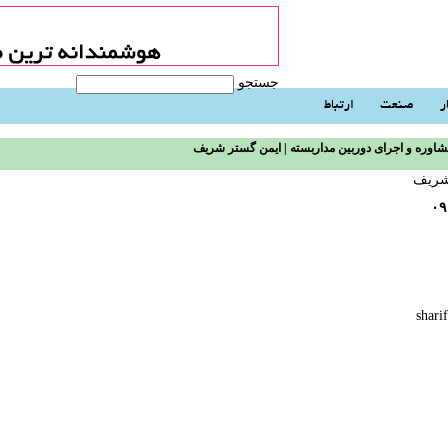
جستجو
ر
صنعت
ارتباط
اوره و اجرای دوربین مداربسته | ایمن گستر شریف
 شریف
۰۹