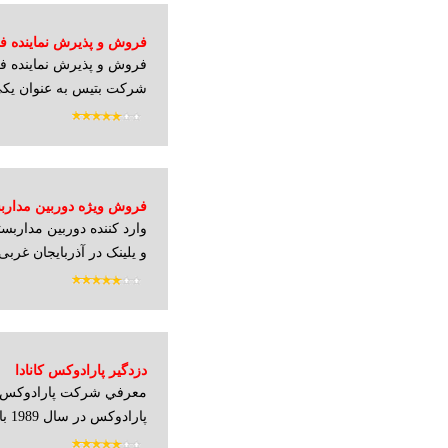
فروش و پذیرش نماینده فع
فروش و پذیرش نماینده فع
شرکت بتیس به عنوان یکی 
فروش ویژه دوربین مداربس
وارد کننده دوربین مداربست
ویپ برند هایکویژن داهوا ی
و یلینک در آذربایجان غربی 
ارسال به سراسر کشور با 
عزیز با یکسال گارانتی
دزدگیر پارادوکس کانادا
معرفي شركت پارادوكس 
پارادوكس در سال 1989 با مالكيت خصوصي تا...