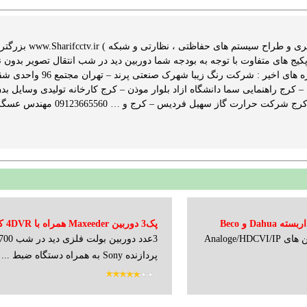
ایمن گستر شریف
ن – کرج راهنمایی سما دانشگاه ازاد بلوار موذن – کرج کارخانه تولیدی وسایل 
Dah و Beco
پک3 دوربین Maxeeder همراه با 4DVR کانال
پاسارگاد ارائه کننده دوربین های Analoge/HDCVI/IP
پردازنده Sony به همراه دستگاه ضبط ...