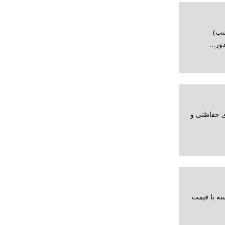
شب)
ر...
ی حفاظتی و
ه با قیمت