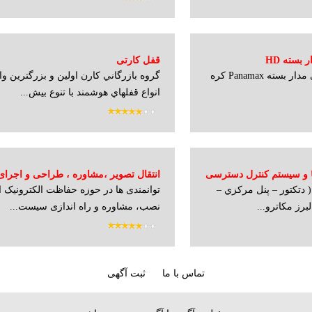
بسته HD
قفل کارتی
نماینده انحصاری دوربینهای مدار بسته Panamax کره
گروه بازرگاني کارن اولين و بزرگترين وار
انواع قفل‏هاي هوشمند با تنوع بيش...
انتقال تصویر ،مشاوره ، طراحی و اجرا
 دتکتور – پنل مرکزي –
توانمندی ها در حوزه حفاظت الکترونیک ا
های حفاظتی و انجام کلیه امور شبکه و کا
رز مکاترو...
نصب، مشاوره و راه اندازی سیست...
تماس با ما
ثبت آگهی