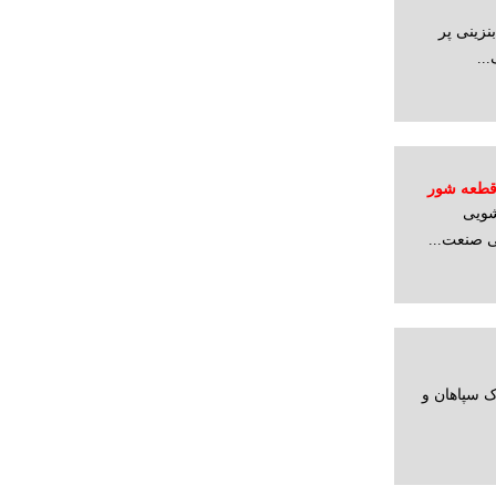
نزینی پر
..
قطعه شور
شویی
تور شو
 صنعت...
ک سپاهان و