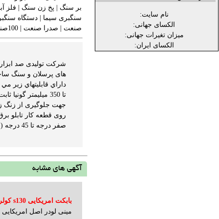
بر سنگ
|
پخ زن سنگ
|
فلز آ
نام سایت:
سنگبری سیما
|
دستگاه سنگبر
الکسای جهانی:
صنعت
|
صدرا صنعت
|
100صنعت
میزان تغیرات جهانی:
الکسای ایران:
شرکت تولیدی صد ابزار
تا 350 میلیمتر گو
صفر درجه تا 45 درجه ( فارسی بُر کردن ) قرار متحرک پشتی جهت برش های سری ...
آگهی های مشابه
بابکت امریکایی s130 کولر دار
مینی لودر اصل امریکایی ک