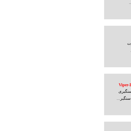
رقدرت
Viper-LinearG-
سنگبری