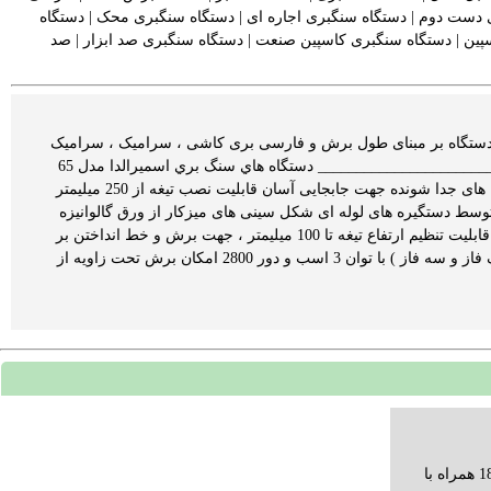
 دست دوم
|
دستگاه سنگبری اجاره ای
|
دستگاه سنگبری محک
|
دستگاه
پین
|
دستگاه سنگبری کاسپین صنعت
|
دستگاه سنگبری صد ابزار
|
صد
دستگاه بر مبنای طول برش و فارسی بری کاشی ، سرامیک ، سرامیک
های پرسلان و سنگ ساختمانی ________________________________________ ________________________________________ دستگاه هاي سنگ بري اسميرالدا مدل 65
داراي قابليتهاي زير مي باشد : نقاله جهت برش زوایای گوناگون میز کمکی جهت قطعه کارهای بلند پایه های جدا شونده جهت جابجایی آسان قابلیت نصب تیغه از 250 میلیمتر
ل توسط دستگیره های لوله ای شکل سینی های میزکار از ورق گالوانیزه
جهت جلوگیری از زنگ زدگی دارای مخزن آب ، پمپ شناور و درپوش تخلیه نصب شده بر روی دستگاه قابلیت تنظیم ارتفاع تیغه تا 100 میلیمتر ، جهت برش و خط انداختن بر
روی قطعه کار تابلو برق و فیوز ایمنی جهت محافظت از الکتروموتور و پمپ آب الکتروموتور تخت ( تک فاز و سه فاز ) با توان 3 اسب و دور 2800 امکان برش تحت زاویه از
دستگاه برش و حکاکی لیزر سایز 130*180 همراه با