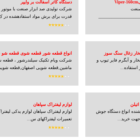
V
دستگاه کاتر آسفالت بر وایپر
صنعت
شرکت تولیدی صد ابزار صنعت با موتور ب
__________________
قدرت برای برش مواد استفادهشده در ک.
ار زغال سنگ سوز
انواع قطعه شور قطعه شوی قطعه شو 
ار و آبگرم فایر تیوپ و
شرکت ویام تکنیک سیلندرشور ، قطعه 
استیل قطعه شور آهنی سرسیلندرشو مو
ستفاده...
ماشین,قطعه شویی اصفهان,قطعه شویی
تیلن
لوازم لیفتراک سپاهان
شنده انواع دستگاه جوش
لوازم لیفتراک سپاهان لوازم یدکی لیفترا
جهت خرید...
تعمیرات لیفتراکهای س...