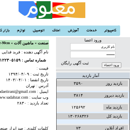
کامپیوتر
خدمات
آموزش
املاک
اتومبیل
لوازم
بازار کا
ورود اعضا
صنعت
«
ماشین آلات
«
دستگاه سنگبری ساختم
نام آگهی دهنده : فربد فدایی
شماره تماس :
۱۲۲۳۰۵۱۵۹
ثبت آگهی رایگان
قیمت :
تاریخ ثبت :
۱۳۹۴/۰۴/۰۹‬
آمار بازدید
تاریخ انقضا :
۱۴۰۳/۰۴/۰۱‬
بازدید روز
۳۵۹۰
آدرس : تهران
ایمیل : farbodfadaeiirani@gmail.com
بازدید دیروز
۳۸۱۴
وب سایت :
ww.sadabzar.com
تعداد بازدید : ۲۸۳۰
بازدید ماه
۱۲۵۶۹۲
بازدید کل
۱۳۰۲۶۸۳۲۶
افراد آنلاین
۷۳
کلمات کلیدی :
صد ابزار صنع