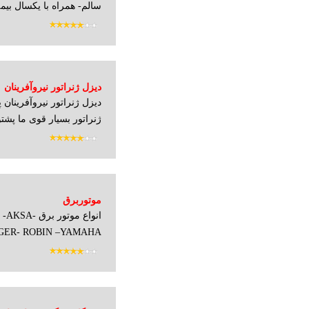
سالم- همراه با یکسال بیم
دیزل ژنراتور نیروآفرینان
دیزل ژنراتور نیروآفرینان 
ژنراتور بسیار قوی ما پشت
موتوربرق
انواع موتور 
TIGER- ROBIN –YAMAHA , و ... از 1 