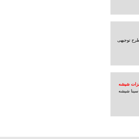
طرح توجیهی
یزات شیشه
سینا شیشه