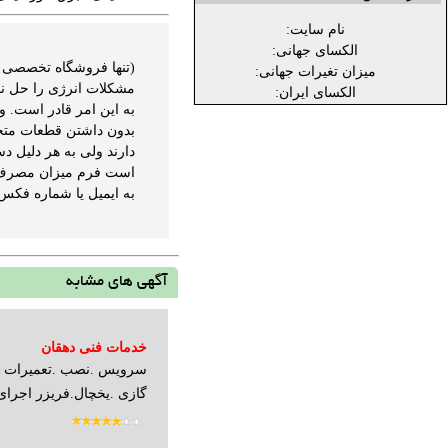
نام سایت:
الکسای جهانی:
(تنها فروشگاه تخصصی ت
میزان تغیرات جهانی:
مشکلات انرژی را حل نم
الکسای ایران:
به این امر قادر است. و
بدون داشتن قطعات متحر
دارند ولی به هر دلیل دس
به ایمیل یا شماره فکس دفتر خانه سبز 2- مراجعه 
آگهی های مشابه
خدمات فنی دهقان
سرویس .نصب .تعمیرات مج
گازی .یخچال.فریزر اجرای 