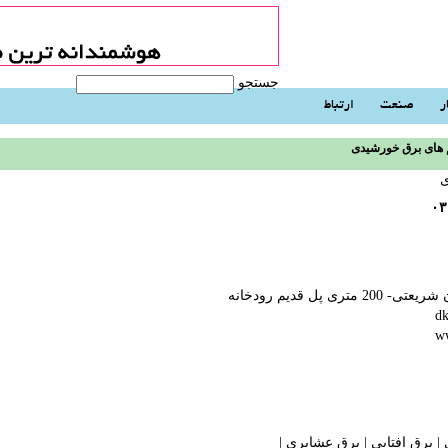
جستجو
ر
صنعت
ارتباط
های برق خورشیدی
ی
۰۳
 پل قدیم رودخانه
w
|
برق افتابی
|
برق عشایری
| ‬