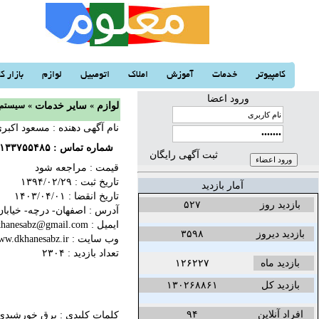
کامپیوتر
خدمات
آموزش
املاک
اتومبیل
لوازم
بازار کا
ورود اعضا
لوازم
«
سایر خدمات
«
سیستم 
نام آگهی دهنده : مسعود اکبر
شماره تماس :
۱۳۳۷۵۵۴۸۵
ثبت آگهی رایگان
قیمت : مراجعه شود
تاریخ ثبت :
۱۳۹۴/۰۲/۲۹‬
آمار بازدید
تاریخ انقضا :
۱۴۰۳/۰۴/۰۱‬
بازدید روز
۵۲۷
آدرس : اصفهان- درچه- خیابان شریعتی- 200 متری
ایمیل : dkhanesabz@gmail.com
بازدید دیروز
۳۵۹۸
وب سایت :
ww.dkhanesabz.ir
تعداد بازدید : ۲۳۰۴
بازدید ماه
۱۲۶۲۲۷
بازدید کل
۱۳۰۲۶۸۸۶۱
افراد آنلاین
۹۴
کلمات کلیدی :
برق خورشیدی