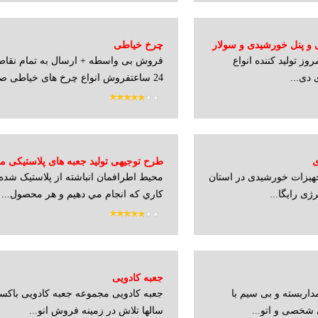
ی و پنل خورشیدی و سولار
چرخ خیاطی
ز تولید کننده انواع
فروش بی واسطه + ارسال به تمام نقاط
 دی...
24 ساعتفروش انواع چرخ های خیاطی صن...
ی
طرح توجیهی تولید جعبه های پلاستیکی می
هیزات خورشیدی در استان
محيط اطرافمان انباشته از پلاستيک شد
ژی رایگا...
کاري که انجام مي دهيم و هر محصول...
جعبه کادویی
داربسته و بی سیم با
جعبه کادویی مجموعه جعبه کادویی باکس
 شخصی و اتو...
سالها تلاش در زمینه فروش انو...