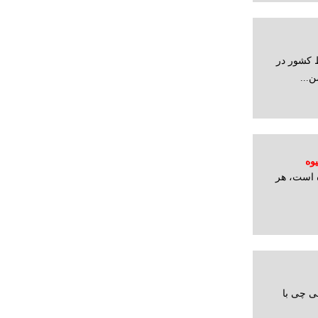
 کشور در
وه
ه است، هر
ی چی با