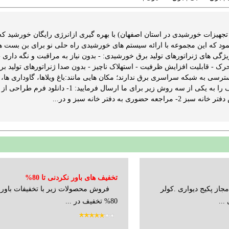
جهیزات خورشیدی در استان اصفهان) با بهره گیری ازانرژی رایگان خورشید ک
ود که این مجموعه با ارائه سیستم های خورشیدی راه حلی نو برای بن بست ه
یژگی های ژنراتورهای تولید برق خورشیدی: - بدون نیاز به مراقبت و نگه داری
ک - قابلیت افزایش ظرفیت - استهلاک ناچیز - بدون صدا ژنراتورهای تولید بر
ترسی به شبکه سراسری برق ندارند؛ مکان هایی مانند:باغ ویلاها، گاوداری ها، م
است فرم میزان مصرف را به یکی از سه روش
حضوری به دفتر خانه سبز و در...
تخفیف های باور نکردنی تا 80%
از پکیج دیواری .کولر
فروش محصولات زیر با تخفیفات باورنک
...
80% تخفیف در ...