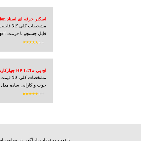
اسکنر حرفه ای اسناد Avision مدل AV121
مشخصات کلی کالا قابلیت 
قابل جستجو با فرمت pdf ، قابلیت بر...
اچ پی HP 127fw چهارکاره لیزری
مشخصات کلی کالا قیمت م
خوب و کارایی ساده مدل LaserJet Pro MF...
با توجه به تعداد زياد آگهي در معلوم،