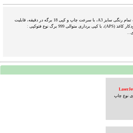
مشخصات کلی کالا دستگاه فتوكپی شارپ Sharp AR-X180 یك دستگاه فتوكپی، چاپگر و اسكنر یكپارچه تمام رنگی سایز A3، با سرعت چاپ و كپی 18 برگه در دقیقه، قابلیت
مرتب سازی الكترونیكی (E-sort)، با نوردهی دیجیتال خودكار برای بهینه سازی كیفیت كپی، با انتخاب خودكار كاغذ (APS)، با كپی برداری متوالی 999 برگ نوع فتوکپی :
ی LaserJet Pro MFP
ی نوع چاپ