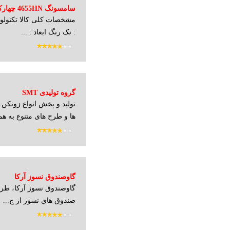
سامسونگ 4655HN چهارکاره لیزری
مشخصات کلی کالا تکنولوژ
: تک رنگ ابعاد : ...
گروه تولیدی SMT
تولید و پخش انواع زونکن 
ها و طرح های متنوع به همر
گاوصندوق نسوز آرکا
گاوصندوق نسوز آرکا،‌ طرا
صندوق هاي نسوز از ج...