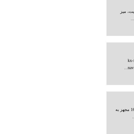
یت، میز
.
فکس kx-fp 987
مشخصات کلی کالا پرینتر تک کاره 1606dn مجهز به