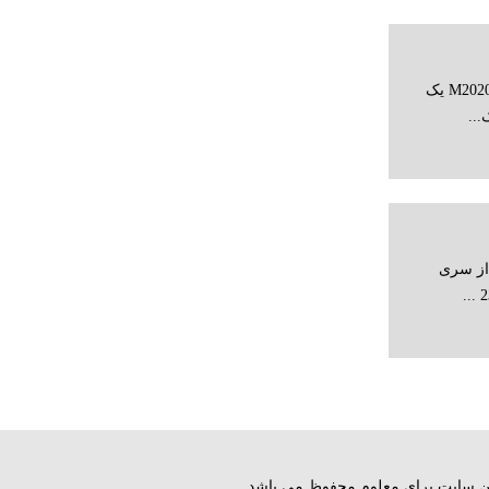
مشخصات کلی کالا چاپگر سامسونگ M2020W یک
...
ات کلی کالا این پرینتر cano4410 از سری
ق این سایت برای معلوم محفوظ می باشد