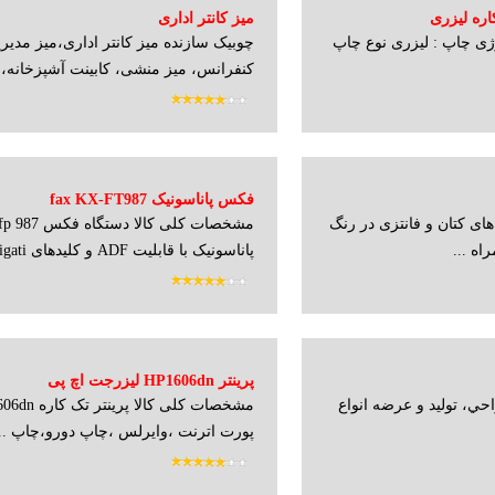
میز کانتر اداری
ی چاپ : لیزری نوع چاپ
چوبیک سازنده میز کانتر اداری،میز مدیر
کنفرانس، میز منشی، کابینت آشپزخانه،..
فکس پاناسونیک fax KX-FT987
های کتان و فانتزی در رنگ
مشخصات کلی کالا دستگاه 
اه ...
پاناسونیک با قابلیت ADF و کلیدهای navigati...
پرینتر HP1606dn لیزرجت اچ پی
حي،‌ توليد و عرضه انواع
پورت اترنت ،وایرلس ،چاپ دورو،چاپ ...