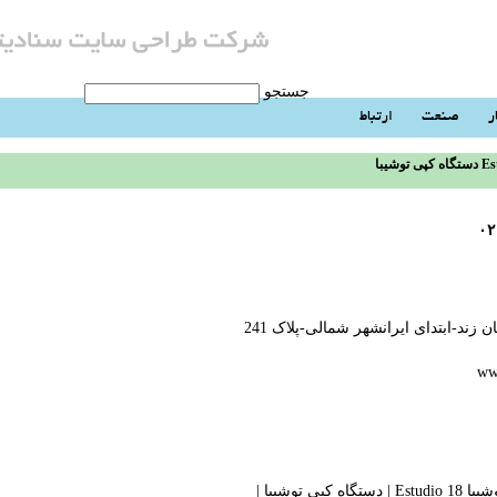
جستجو
ر
صنعت
ارتباط
Estudio 
۰۲
 زند-ابتدای ایرانشهر شمالی-پلاک 241
ww
Estudio
|
دستگاه کپی توشیبا
| ‬