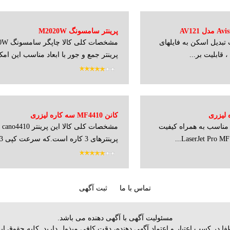
پرینتر سامسونگ M2020W
تبدیل اسکن به فایلهای
پرینتر جمع و جور با ابعاد مناسب این امک
کانن MF4410 سه کاره لیزری
ناسب به همراه کیفیت
مشخص
پرینترهای 3 کاره است.که سرعت کپی 23 ...
تماس با ما
ثبت آگهی
مسئولیت آگهی با آگهی دهنده می باشد.
 لطفا در كسب اعتبار و اعتماد آگهي دهنده، دقت كافي مبذول داريد. کلیه حقو