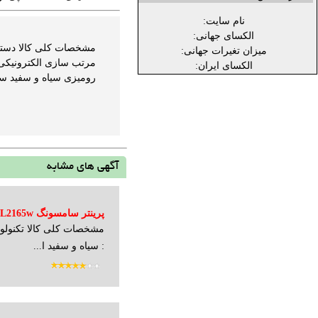
نام سایت:
الکسای جهانی:
میزان تغیرات جهانی:
الکسای ایران:
رومیزی سیاه و سفید سایز کاغذ : A3 ابعاد : 600x578x451 میلیمتر وزن : 30
آگهی های مشابه
پرینتر سامسونگ ML2165w
مشخصات کلی کالا تکنولوژ
: سیاه و سفید ا...