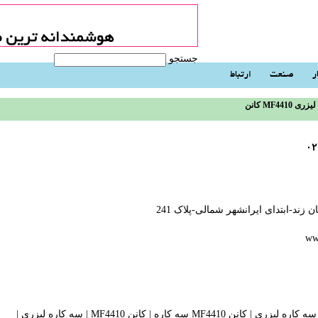
جستجو
ر
صنعت
ارتباط
 کاره لیزری
۰۲
 زند-ابتدای ایرانشهر شمالی-پلاک 241
ww
|
کانن MF4410 سه کاره
|
کانن MF4410
|
سه کاره لیزری
| ‬