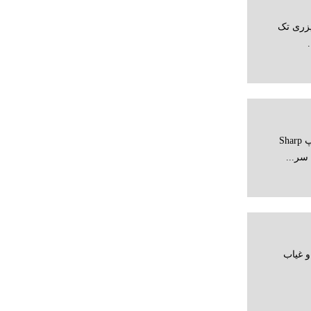
1102w پرینتر لیزری تک
مشخصات کلی کالا دستگاه فتوكپی شارپ Sharp
حضور و غیاب