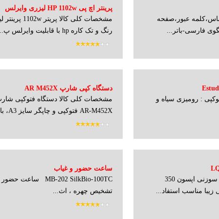
پرینتر اچ پی HP 1102w لیزری وایرلس
ماس،کلمه عبور،صفحه
مشخصات کلی کالا پریتر 
رنگ و تک کاره hp با قابلیت وایرلس پ...
دستگاه کپی شارپ AR M452X
کپی : رومیزی سیاه و
AR-M452X فتوكپی و چاپگر سایز A3، با سر...
ساعت حضور و غیاب
مشخصات کلی کالا چاپگر سوزنی اپسون 350
MB-202 SilkBio-100TC ساعت 
زیبا مناسب استفاد...
تشخیص چهره ، اث...