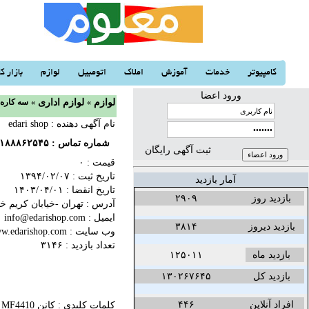
کامپیوتر
خدمات
آموزش
املاک
اتومبیل
لوازم
بازار کا
ورود اعضا
لوازم
«
لوازم اداری
«
کانن MF4410 سه
نام آگهی دهنده : edari shop
شماره تماس :
۱۸۸۸۶۲۵۴۵
ثبت آگهی رایگان
قیمت : ۰
تاریخ ثبت :
۱۳۹۴/۰۲/۰۷‬
آمار بازدید
تاریخ انقضا :
۱۴۰۳/۰۴/۰۱‬
بازدید روز
۲۹۰۹
آدرس : تهران -خیابان کریم خان
ایمیل : info@edarishop.com
بازدید دیروز
۳۸۱۴
وب سایت :
w.edarishop.com
تعداد بازدید : ۳۱۴۶
بازدید ماه
۱۲۵۰۱۱
بازدید کل
۱۳۰۲۶۷۶۴۵
افراد آنلاین
۴۴۶
کلمات کلیدی :
کانن MF4410 سه کاره لیزری