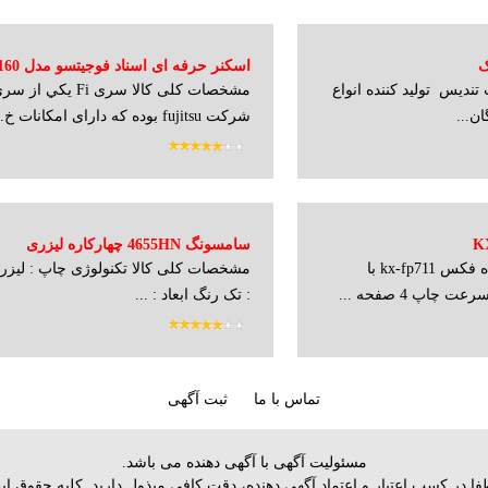
ک
اسکنر حرفه ای اسناد فوجیتسو مدل Fi-7160
دیس تولید کننده انواع
مشخصات کلی کالا سری Fi
ن...
شركت fujitsu بوده که دارای امکانات خ...
سامسونگ 4655HN چهارکاره لیزری
مشخصات کلی کالا دستگاه فکس kx-fp711 با
مشخصات کلی کالا تکنولوژی چاپ : لیزر
چاپ 4 صفحه ...
: تک رنگ ابعاد : ...
تماس با ما
ثبت آگهی
مسئولیت آگهی با آگهی دهنده می باشد.
 لطفا در كسب اعتبار و اعتماد آگهي دهنده، دقت كافي مبذول داريد. کلیه حقو