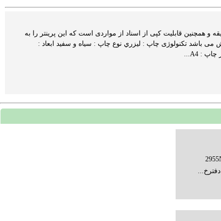
ینتر cano4410 از سری پرینترهای 3 کاره است.که سرعت کپی 23 برگ در دقیقه و همچنین قابلیت کپی از اسناد از مواردی است که این پرینتر را به
 می باشد تکنولوژی چاپ : ليزري نوع چاپ : سياه و سفيد ابعاد :
لا چاپگر سامسونگ 2955ND
فترخ...