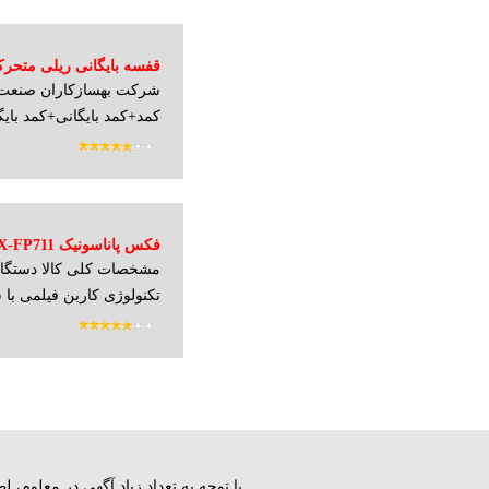
قفسه بایگانی ریلی متحر
شرکت بهسازکاران صنعت تن
کمد+کمد بایگانی+کمد بایگا
فکس پاناسونیک KX-FP711
تکنولوژی کاربن فیلمی با سرعت 
با توجه به تعداد زياد آگهي در معلوم،