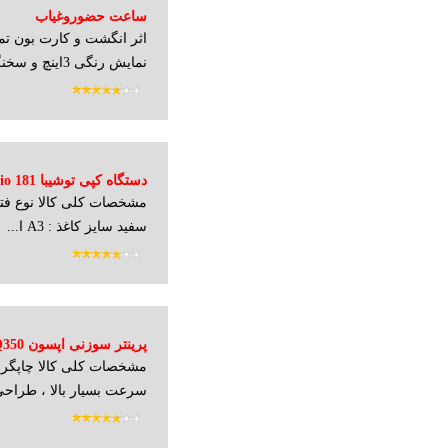
ساعت حضوروغیاب
اثر انگشت و کارت بون ت
نمایش رنگی 3اینچ و سخنگوی فارسی-باتر...
دستگاه کپی توشیبا Estudio 181
مشخصات کلی کالا نوع فتو
سفید سایز کاغذ : A3 ا...
پرینتر سوزنی اپسون LQ350
سرعت بسیار بالا ، طراحی 