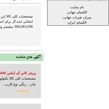
نام سایت:
الکسای جهانی:
میزان تغیرات جهانی:
انتخابی ایده آل برای ا
الکسای ایران:
390x581x596 میلیمتر وزن : 10.3كيلوگرم نوع کاربری : خانگی - اداری - 3کاره پرینت، اسکن، کپی سایز چاپ : A4...
آگهی های مشابه
مشخصات کلی کالا تکنولو
A3
چاپ : رنگي نوع کارب...