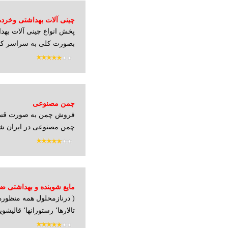
چینی آلات بهداشتی وخرده
پخش انواع چینی آلات بهد
بصورت کلی به سراسر کشو
چمن مصنوعی
فروش چمن به صورت قس
چمن مصنوعی در ایران شر
مایع شوینده و بهداشتی ضد
( درنازمحلول همه منظوره 
تالارها٬ رستورانها٬ قالیشویها٬ خشکشوی...