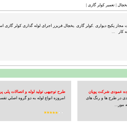
یخچال
|
تعمیر کولر گازی
| ‬
جاز پکیج دیواری .کولر گازی .یخچال.فریزر اجرای لوله گذاری کولر گازی اس
پرده عمودی شرکت پویان
طرح توجیهی تولید لوله و اتصالات پلی پر
ودی در طرح ها و رنگ های
امروزه انواع لوله به دو گروه اصلي تقسيم&b
 مور...