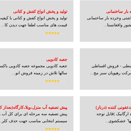
 بار ساختمانی
تولید و پخش انواع کفش و کتانی
اشتی وخرده بار ساختمانی
تولید و پخش انواع کفش و کتانی با کیفیت 
ر وافغانستا...
قیمت های مناسب لطفا جهت دیدن کا...
جعبه کادویی
طی - فروش اقساطی
جعبه کادویی مجموعه جعبه کادویی باکس
کت رهپویان سبز مج...
سالها تلاش در زمینه فروش انو...
عفونی کننده (درناز)
پیش تصفیه آب منزل،ویلا،کارگاه(بعداز کن
ارگانیک )قابل توجه
پیش تصفیه سه مرحله ای برای کل آب و
سیستم انتخابی مناسب جهت حذف کلر...