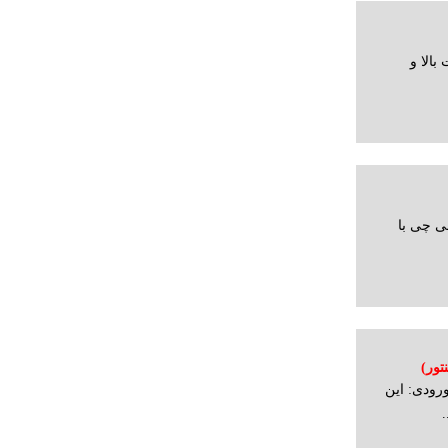
بالا و
ی چی با
تور)
رودی: این