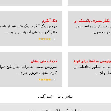
یکبار مصرف پلاستیکی و
دیگ آبگرم
ز پلاستیک شده است، هر
فروش دیگ آبگرم .دیگ بخار شیراز تاس
 هر محصول...
دفتر گروه صنعتی آب بند در جنوب ...
ینیومی محافظ برای انواع
خدمات فنی دهقان
ومی به منظور محافظت از
سرویس .نصب .تعمیرات مجاز پکیج دیوار
ل و ان...
گازی .یخچال.فریزر اجرای ...
تماس با ما
ثبت آگهی
مسئولیت آگهی با آگهی دهنده می باشد.