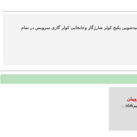
یدشویی پکیج.کولر شارژگاز وجابجایی کولر گازی سرویس در تمام
وپیلن
n...