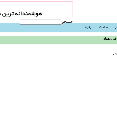
جستجو
ر
صنعت
ارتباط
فنی دهقان
۰۹